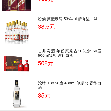
汾酒 黄盖玻汾 53%vol 清香型白酒
38.5元
古井贡酒 年份原浆古16礼盒 50度
500ml*2瓶 送礼白酒
508元
沱牌 T88 50度 480ml 单瓶 浓香型白
酒
35元