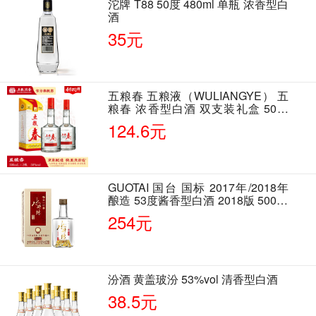
沱牌 T88 50度 480ml 单瓶 浓香型白
酒
35元
五粮春 五粮液（WULIANGYE） 五
粮春 浓香型白酒 双支装礼盒 50度
500ml*2瓶 含酒具
124.6元
GUOTAI 国台 国标 2017年/2018年
酿造 53度酱香型白酒 2018版 500ml
单瓶装
254元
汾酒 黄盖玻汾 53%vol 清香型白酒
38.5元