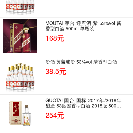
MOUTAI 茅台 迎宾酒 紫 53%vol 酱
香型白酒 500ml 单瓶装
168元
汾酒 黄盖玻汾 53%vol 清香型白酒
38.5元
GUOTAI 国台 国标 2017年/2018年
酿造 53度酱香型白酒 2018版 500ml
单瓶装
254元