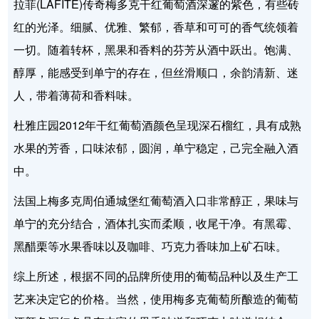
拉菲(LAFITE)传奇梅多克干红葡萄酒深邃的紫色，有些砖
红的光泽。细腻、优雅、繁郁，香草和可可的香气统领着
一切。随着转杯，黑果和香料的芬芳从酒中跃出。饱满、
醇厚，能感受到单宁的存在，但丝滑顺口，余韵清新、迷
人，带着薄荷和香料味。
杜雅庄园2012年干红葡萄酒颜色呈现深石榴红，具有成熟
水果的芳香，口味浓郁，圆润，单宁稳定，己完全融入酒
中。
法国上梅多克周伯通城堡红葡萄酒入口非常醇正，果味与
单宁的充分结合，酒体扎实而柔顺，收尾干净。有黑霉、
黑醋栗等水果香味以及咖啡、巧克力香味加上矿石味。
综上所述，根据不同的品牌所使用的葡萄品种以及生产工
艺来决定它的价格。当然，使用梅多克葡萄所酿造的葡萄