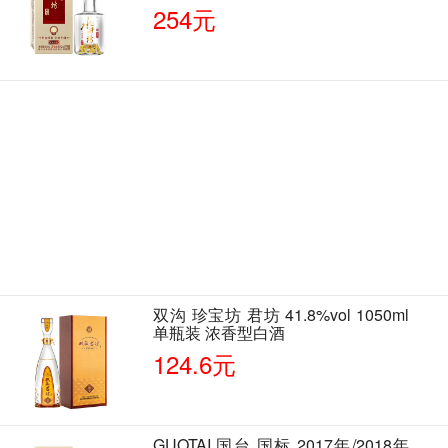
单瓶装
254元
双沟 珍宝坊 君坊 41.8%vol 1050ml
单瓶装 浓香型白酒
124.6元
GUOTAI 国台 国标 2017年/2018年