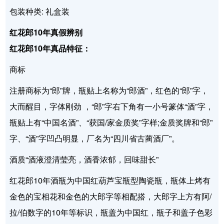
包装种类: 礼盒装
红花郎10年真假辨别
红花郎10年真品特征：
商标
注册商标为“郎”牌，瓶贴上名称为“郎酒”，红色的“郎”字，
大而醒目，字体刚劲 ，“郎”字右下角有一小号篆体“酒”字，
瓶贴上有“中国名酒”、“获国/家金质奖”字样;金质奖牌和“郎”
字、“酒”字凹凸明显，厂名为“四川省古蔺酒厂”。
酒质“酒液澄清莹亮，酒香浓郁，回味甜长”
红花郎10年酒瓶为中国红葫芦宝瓶型陶瓷瓶，瓶体上烤有
金色的宝相花和金色的大郎字等相配搭，大郎字上方有阿/
拉/伯数字的10年等标识，瓶盖为中国红，瓶子和盖子色彩