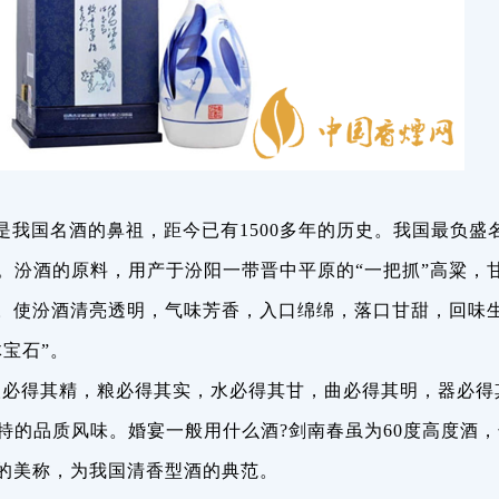
是我国名酒的鼻祖，距今已有1500多年的历史。我国最负盛
。汾酒的原料，用产于汾阳一带晋中平原的“一把抓”高粱，
艺。使汾酒清亮透明，气味芳香，入口绵绵，落口甘甜，回味
体宝石”。
人必得其精，粮必得其实，水必得其甘，曲必得其明，器必得
特的品质风味。婚宴一般用什么酒?剑南春虽为60度高度酒
”的美称，为我国清香型酒的典范。