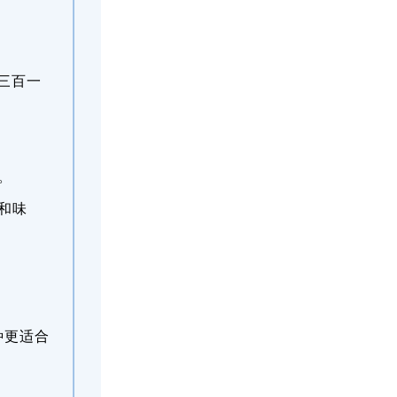
三百一
。
和味
种更适合