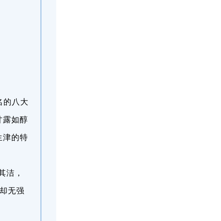
名的八大
甘露如醇
生津的特
其洁，
，却无强