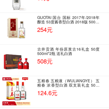
GUOTAI 国台 国标 2017年/2018年
酿造 53度酱香型白酒 2018版 500ml
单瓶装
254元
古井贡酒 年份原浆古16礼盒 50度
500ml*2瓶 送礼白酒
508元
五粮春 五粮液（WULIANGYE） 五
粮春 浓香型白酒 双支装礼盒 50度
500ml*2瓶 含酒具
124.6元