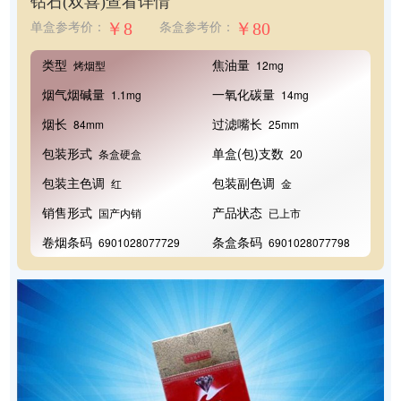
钻石(双喜)
查看详情
￥8
￥80
单盒参考价：
条盒参考价：
类型
焦油量
烤烟型
12mg
烟气烟碱量
一氧化碳量
1.1mg
14mg
烟长
过滤嘴长
84mm
25mm
包装形式
单盒(包)支数
条盒硬盒
20
包装主色调
包装副色调
红
金
销售形式
产品状态
国产内销
已上市
卷烟条码
条盒条码
6901028077729
6901028077798