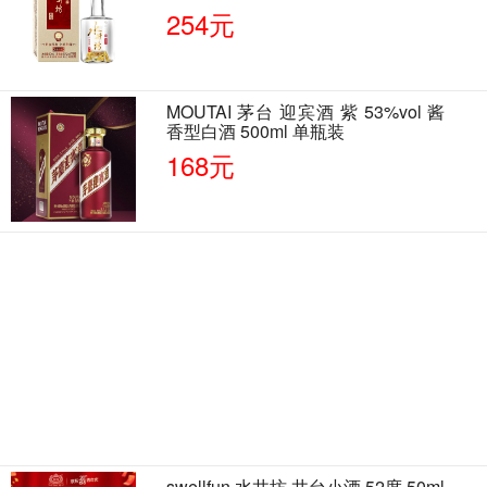
单瓶装
254元
MOUTAI 茅台 迎宾酒 紫 53%vol 酱
香型白酒 500ml 单瓶装
168元
swellfun 水井坊 井台小酒 52度 50ml