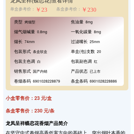
龙凤呈祥(蝶恋花)
查看详情
￥23
￥230
单盒参考价：
条盒参考价：
类型
焦油量
烤烟型
8mg
烟气烟碱量
一氧化碳量
0.8mg
8mg
烟长
过滤嘴长
74mm
25mm
包装形式
单盒(包)支数
条盒软盒
20
包装主色调
包装副色调
白
红
销售形式
产品状态
国产内销
已上市
卷烟条码
条盒条码
6901028228879
6901028228886
小盒零售价：23 元/盒
条盒零售价：230 元/条
龙凤呈祥蝶恋花香烟产品简介
在坚守中式卷烟高香低害方向的基础上，突出烟叶本香的