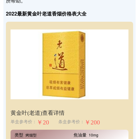
所帮助。
2022最新黄金叶老道香烟价格表大全
黄金叶(老道)
查看详情
￥20
￥200
单盒参考价：
条盒参考价：
类型
焦油量
烤烟型
10mg