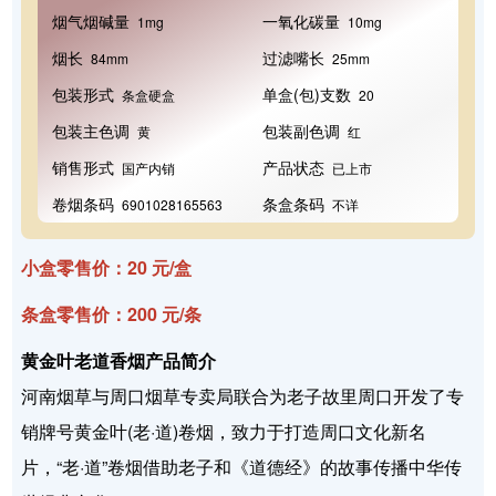
烟气烟碱量
一氧化碳量
1mg
10mg
烟长
过滤嘴长
84mm
25mm
包装形式
单盒(包)支数
条盒硬盒
20
包装主色调
包装副色调
黄
红
销售形式
产品状态
国产内销
已上市
卷烟条码
条盒条码
6901028165563
不详
小盒零售价：20 元/盒
条盒零售价：200 元/条
黄金叶老道香烟产品简介
河南烟草与周口烟草专卖局联合为老子故里周口开发了专
销牌号黄金叶(老·道)卷烟，致力于打造周口文化新名
片，“老·道”卷烟借助老子和《道德经》的故事传播中华传