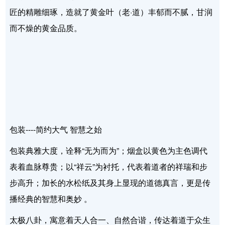
匠的精雕细琢，造就了黄金叶（老·道）丰郁而不腻，甘润
而不燥的黄金品质。
包装----简约大气 智慧之始
包装典雅大度，诠释“无为而为”；烟盒以黄色为主色调代
表着血脉尊贵；以“祥云”为衬托，代表着道者的祥瑞和步
步高升；加长的水松纸及其身上显现的道德真言，更是传
播经典的智慧和奥妙 。
太极八卦，寓意着天人合一、自然合谐，传达着道于众生