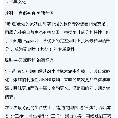
世经典文化。
原料----自然本香 至纯至臻
“老·道”卷烟的原料由河南中烟的原料专家选自阳光充足，
雨露充沛的自然生态有机烟田，根据烟叶成分和特性，纯
手工甄选上品烟叶，从优质的完整烟叶上挑出最精华的部
分， 成为黄金叶（老·道）的专属原料。
吸味----天赋醇和 饱满舒适
“老·道”卷烟的烟叶经过24小时橡木箱中窖藏，让其自然醇
化，烟丝的刺激性和杂味减弱，香味的层次更加立体和丰
满，吸味更加醇香丰满，余韵更长。酒是酿的好，烟是烤
的香。
在世界最苛刻的生产线上，“老道”卷烟经过“三烤”，烤出本
香；“三净”，净出精华；“三润”，润出沁养，再经过能工巧