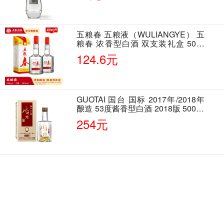
五粮春 五粮液（WULIANGYE） 五
粮春 浓香型白酒 双支装礼盒 50度
500ml*2瓶 含酒具
124.6元
GUOTAI 国台 国标 2017年/2018年
酿造 53度酱香型白酒 2018版 500ml
单瓶装
254元