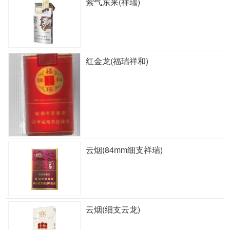
紫气东来(祥瑞)
红金龙(福瑞祥和)
云烟(84mm细支祥瑞)
云烟(细支云龙)