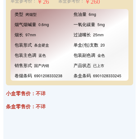
￥26
￥260
单盒参考价：
条盒参考价：
类型
焦油量
烤烟型
6mg
烟气烟碱量
一氧化碳量
0.6mg
5mg
烟长
过滤嘴长
97mm
25mm
包装形式
单盒(包)支数
条盒硬盒
20
包装主色调
包装副色调
蓝色
金色
销售形式
产品状态
国产内销
已上市
卷烟条码
条盒条码
6901208333238
6901028333245
小盒零售价：不详
条盒零售价：不详