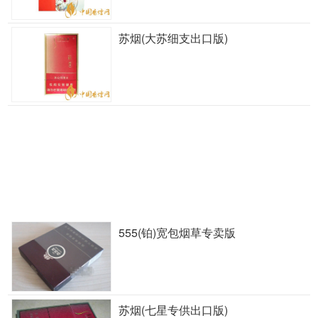
苏烟(大苏细支出口版)
555(铂)宽包烟草专卖版
苏烟(七星专供出口版)