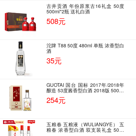
古井贡酒 年份原浆古16礼盒 50度
500ml*2瓶 送礼白酒
508元
沱牌 T88 50度 480ml 单瓶 浓香型白
酒
35元
GUOTAI 国台 国标 2017年/2018年
酿造 53度酱香型白酒 2018版 500ml
单瓶装
254元
五粮春 五粮液（WULIANGYE） 五
粮春 浓香型白酒 双支装礼盒 50度
500ml*2瓶 含酒具