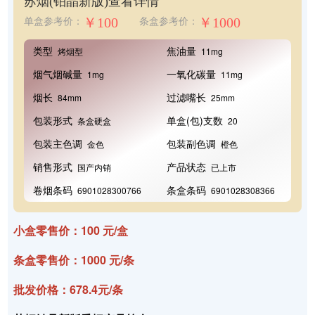
苏烟(铂晶新版)
查看详情
￥100
￥1000
单盒参考价：
条盒参考价：
类型
焦油量
烤烟型
11mg
烟气烟碱量
一氧化碳量
1mg
11mg
烟长
过滤嘴长
84mm
25mm
包装形式
单盒(包)支数
条盒硬盒
20
包装主色调
包装副色调
金色
橙色
销售形式
产品状态
国产内销
已上市
卷烟条码
条盒条码
6901028300766
6901028308366
小盒零售价：100 元/盒
条盒零售价：1000 元/条
批发价格：678.4元/条