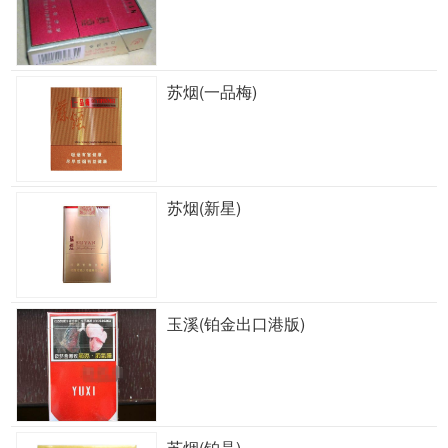
苏烟(一品梅)
苏烟(新星)
玉溪(铂金出口港版)
苏烟(铂晶)