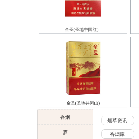
金圣(圣地中国红）
金圣(圣地井冈山)
香烟
烟草资讯
酒
香烟库