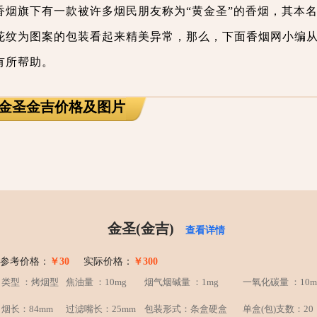
香烟旗下有一款被许多烟民朋友称为“黄金圣”的香烟，其本
花纹为图案的包装看起来精美异常，那么，下面香烟网小编
有所帮助。
表 金圣金吉价格及图片
金圣(金吉)
查看详情
参考价格：
￥30
实际价格：
￥300
类型 ：烤烟型
焦油量 ：10mg
烟气烟碱量 ：1mg
一氧化碳量 ：10m
烟长：84mm
过滤嘴长：25mm
包装形式：条盒硬盒
单盒(包)支数：20