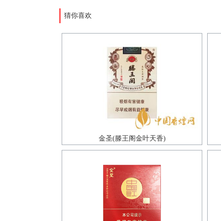
猜你喜欢
金圣(滕王阁金叶天香)