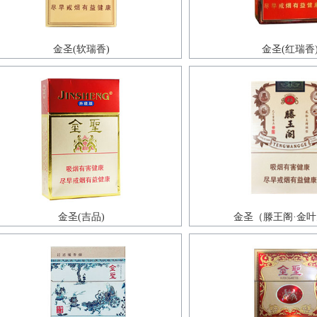
金圣(软瑞香)
金圣(红瑞香
金圣(吉品)
金圣（滕王阁·金