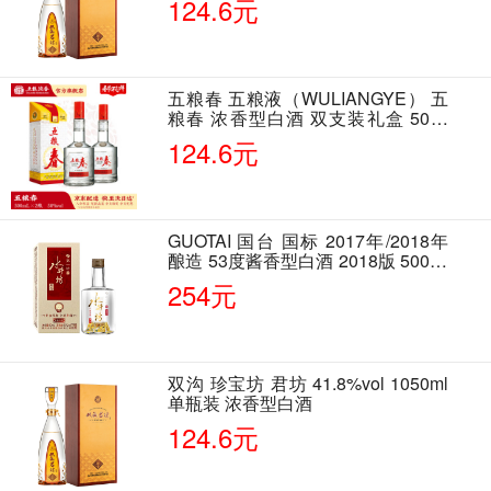
124.6元
五粮春 五粮液（WULIANGYE） 五
粮春 浓香型白酒 双支装礼盒 50度
500ml*2瓶 含酒具
124.6元
GUOTAI 国台 国标 2017年/2018年
酿造 53度酱香型白酒 2018版 500ml
单瓶装
254元
双沟 珍宝坊 君坊 41.8%vol 1050ml
单瓶装 浓香型白酒
124.6元