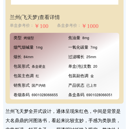
兰州(飞天梦)
查看详情
￥100
￥1000
单盒参考价：
条盒参考价：
类型
焦油量
烤烟型
8mg
烟气烟碱量
一氧化碳量
1mg
7mg
烟长
过滤嘴长
84mm
25mm
包装形式
单盒(包)支数
条盒硬盒
20
包装主色调
包装副色调
红
金
销售形式
产品状态
国产内销
已上市
卷烟条码
条盒条码
6901028066655
6901028066051
兰州飞天梦全开式设计，通体呈现朱红色，中间是背景是
大名鼎鼎的河图洛书，看起来比较玄妙，手感为类肤质，