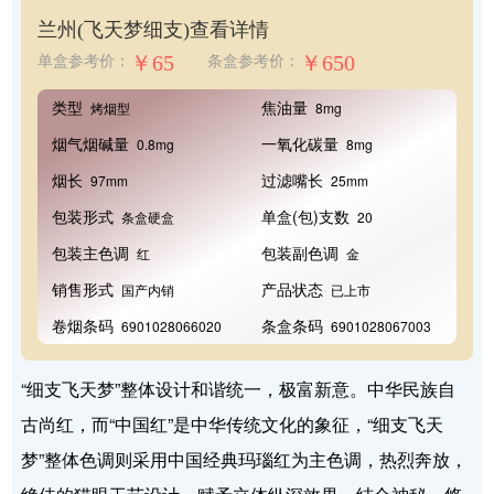
兰州(飞天梦细支)
查看详情
￥65
￥650
单盒参考价：
条盒参考价：
类型
焦油量
烤烟型
8mg
烟气烟碱量
一氧化碳量
0.8mg
8mg
烟长
过滤嘴长
97mm
25mm
包装形式
单盒(包)支数
条盒硬盒
20
包装主色调
包装副色调
红
金
销售形式
产品状态
国产内销
已上市
卷烟条码
条盒条码
6901028066020
6901028067003
“细支飞天梦”整体设计和谐统一，极富新意。中华民族自
古尚红，而“中国红”是中华传统文化的象征，“细支飞天
梦”整体色调则采用中国经典玛瑙红为主色调，热烈奔放，