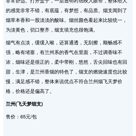
非常舒适。打开盒子，一层透明衬纸映入眼帘，整体给人
的感觉非常不错，有底蕴，有梦想，有品质。烟支闻到了
烟草本香和一股淡淡的酸味。烟丝颜色看起来比较统一，
为淡黄色，切口整齐，烟支填充也很饱满。
烟气有点淡，缓缓入喉，还算通透，无刮擦，顺畅感不
强，略有堵塞，有兰州系的香气在里面，不过调香味不
浓，烟味还是很正的，柔中带刚，悠然，舌尖回味也有回
甜，生津，是兰州香烟的特色了，烟支的燃烧速度也比较
慢，满足感不错，整体来说优点不符合兰州烟飞天梦价
格，价格还是偏高了。
兰州(飞天梦细支)
售价：65元/包