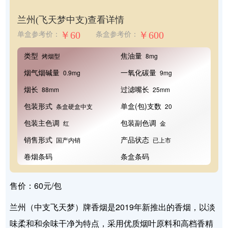
兰州(飞天梦中支)
查看详情
￥60
￥600
单盒参考价：
条盒参考价：
类型
焦油量
烤烟型
8mg
烟气烟碱量
一氧化碳量
0.9mg
9mg
烟长
过滤嘴长
88mm
25mm
包装形式
单盒(包)支数
条盒硬盒中支
20
包装主色调
包装副色调
红
金
销售形式
产品状态
国产内销
已上市
卷烟条码
条盒条码
售价：60元/包
兰州（中支飞天梦）牌香烟是2019年新推出的香烟，以淡
味柔和和余味干净为特点，采用优质烟叶原料和高档香精