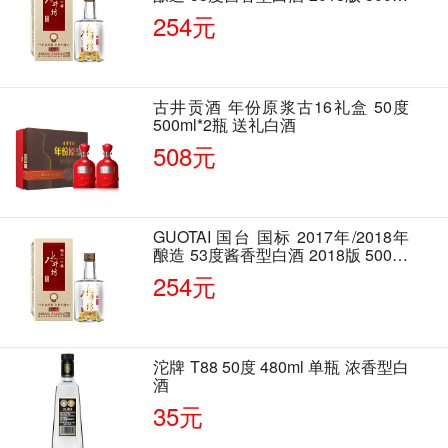
单瓶装
254元
古井贡酒 年份原浆古16礼盒 50度
500ml*2瓶 送礼白酒
508元
GUOTAI 国台 国标 2017年/2018年
酿造 53度酱香型白酒 2018版 500ml
单瓶装
254元
沱牌 T88 50度 480ml 单瓶 浓香型白
酒
35元