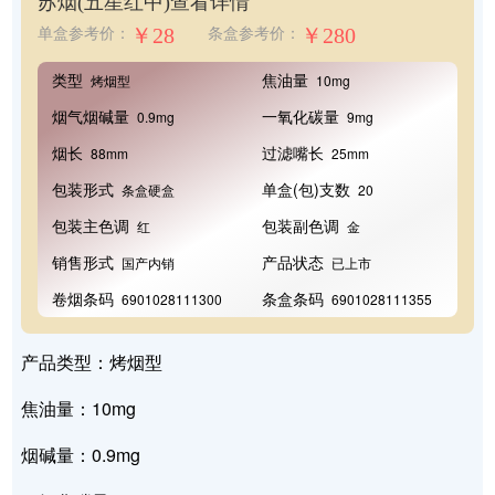
苏烟(五星红中)
查看详情
￥28
￥280
单盒参考价：
条盒参考价：
类型
焦油量
烤烟型
10mg
烟气烟碱量
一氧化碳量
0.9mg
9mg
烟长
过滤嘴长
88mm
25mm
包装形式
单盒(包)支数
条盒硬盒
20
包装主色调
包装副色调
红
金
销售形式
产品状态
国产内销
已上市
卷烟条码
条盒条码
6901028111300
6901028111355
产品类型：烤烟型
焦油量：10mg
烟碱量：0.9mg