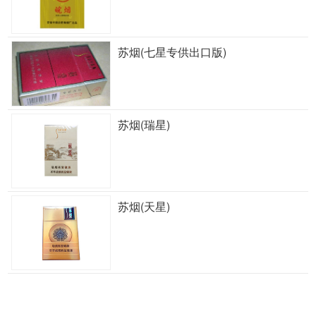
苏烟(七星专供出口版)
苏烟(瑞星)
苏烟(天星)