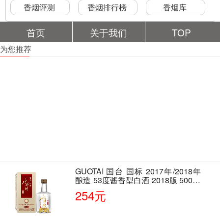
香烟评测
香烟排行榜
香烟库
首页
关于我们
TOP
为您推荐
GUOTAI 国台 国标 2017年/2018年
酿造 53度酱香型白酒 2018版 500ml
单瓶装
254元