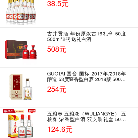
38.5元
古井贡酒 年份原浆古16礼盒 50度
500ml*2瓶 送礼白酒
508元
GUOTAI 国台 国标 2017年/2018年
酿造 53度酱香型白酒 2018版 500ml
单瓶装
254元
五粮春 五粮液（WULIANGYE） 五
粮春 浓香型白酒 双支装礼盒 50度
500ml*2瓶 含酒具
124.6元