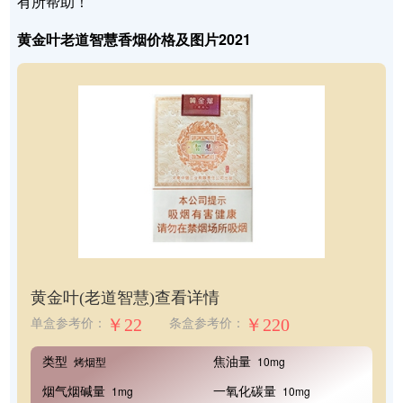
有所帮助！
黄金叶老道智慧香烟价格及图片2021
黄金叶(老道智慧)
查看详情
￥22
￥220
单盒参考价：
条盒参考价：
类型
焦油量
烤烟型
10mg
烟气烟碱量
一氧化碳量
1mg
10mg