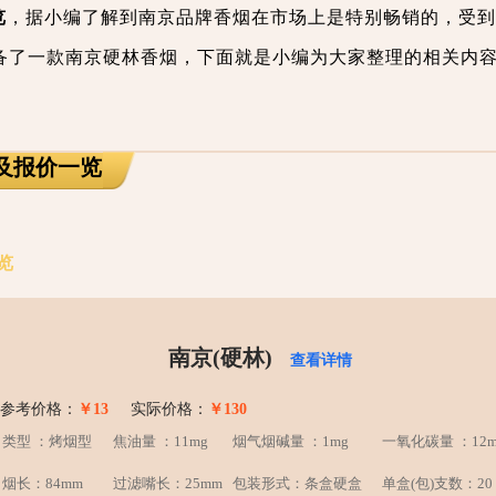
览
，据小编了解到南京品牌香烟在市场上是特别畅销的，受到
备了一款南京硬林香烟，下面就是小编为大家整理的相关内
及报价一览
览
南京(硬林)
查看详情
参考价格：
￥13
实际价格：
￥130
类型 ：烤烟型
焦油量 ：11mg
烟气烟碱量 ：1mg
一氧化碳量 ：12m
烟长：84mm
过滤嘴长：25mm
包装形式：条盒硬盒
单盒(包)支数：20