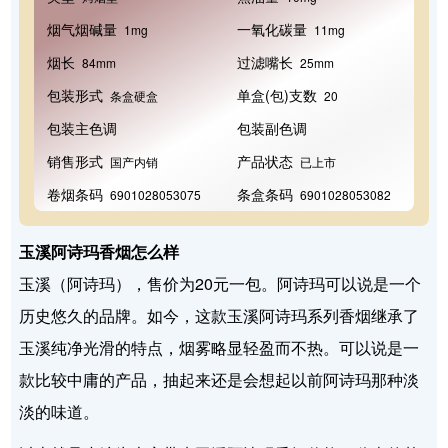
烟气烟碱量
一氧化碳量
1mg
11mg
烟长
过滤嘴长
84mm
25mm
包装形式
单盒(包)支数
条盒硬盒
20
包装主色调
包装副色调
销售形式
产品状态
国产内销
已上市
卷烟条码
条盒条码
6901028053075
6901028053082
玉溪阿诗玛香烟怎么样
玉溪（阿诗玛），售价为20元一包。阿诗玛可以说是一个
历史悠久的品牌。如今，这款玉溪阿诗玛系列香烟继承了
玉溪纯净光滑的特点，烟雾略显轻盈而不热。可以说是一
款比较中庸的产品，抽起来还是会想起以前阿诗玛那种淡
淡的味道。