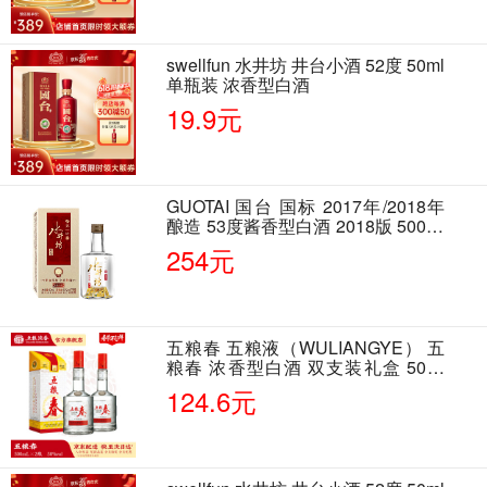
swellfun 水井坊 井台小酒 52度 50ml
单瓶装 浓香型白酒
19.9元
GUOTAI 国台 国标 2017年/2018年
酿造 53度酱香型白酒 2018版 500ml
单瓶装
254元
五粮春 五粮液（WULIANGYE） 五
粮春 浓香型白酒 双支装礼盒 50度
500ml*2瓶 含酒具
124.6元