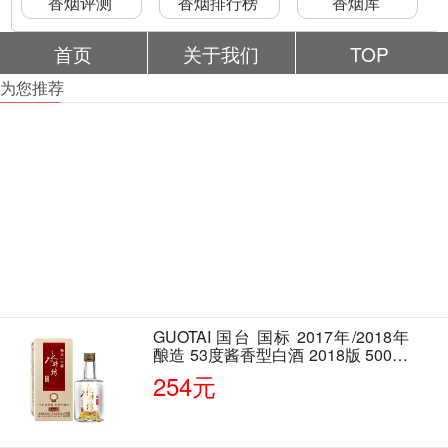
香烟评测
香烟排行榜
香烟库
首页
关于我们
TOP
为您推荐
GUOTAI 国台 国标 2017年/2018年
酿造 53度酱香型白酒 2018版 500ml
单瓶装
254元