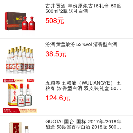
古井贡酒 年份原浆古16礼盒 50度
500ml*2瓶 送礼白酒
508元
汾酒 黄盖玻汾 53%vol 清香型白酒
38.5元
五粮春 五粮液（WULIANGYE） 五
粮春 浓香型白酒 双支装礼盒 50度
500ml*2瓶 含酒具
124.6元
GUOTAI 国台 国标 2017年/2018年
酿造 53度酱香型白酒 2018版 500ml
单瓶装