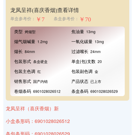
龙凤呈祥(喜庆香烟)
查看详情
￥7
￥70
单盒参考价：
条盒参考价：
类型
焦油量
烤烟型
13mg
烟气烟碱量
一氧化碳量
1.2mg
13mg
烟长
过滤嘴长
84mm
24mm
包装形式
单盒(包)支数
条盒硬盒
20
包装主色调
包装副色调
红
金
销售形式
产品状态
国产内销
已上市
卷烟条码
条盒条码
6901028026512
6901028026529
龙凤呈祥（喜庆香烟）新
小盒条形码：6901028026512
条包条形码：6901028026529