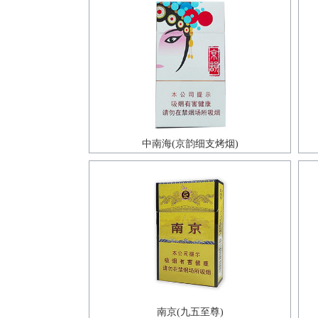
中南海(京韵细支烤烟)
南京(九五至尊)