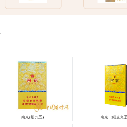
片
南京(细九五)
南京（细支九