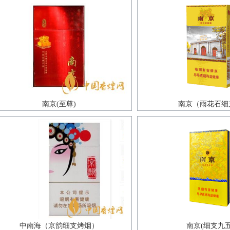
南京(至尊)
南京（雨花石细
中南海（京韵细支烤烟）
南京(细支九五