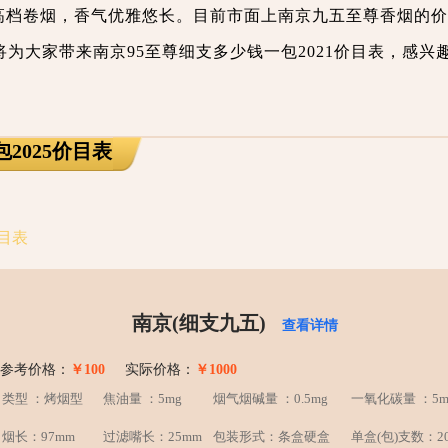
高档卷烟，香气优雅悠长。目前市面上南京九五至尊香烟的价
为大家带来南京95至尊细支多少钱一包2021价目表，感兴
2025价目表
价目表
南京(细支九五)
查看详情
参考价格：
￥100
实际价格：
￥1000
类型 ：烤烟型
焦油量 ：5mg
烟气烟碱量 ：0.5mg
一氧化碳量 ：5m
烟长：97mm
过滤嘴长：25mm
包装形式：条盒硬盒
单盒(包)支数：2