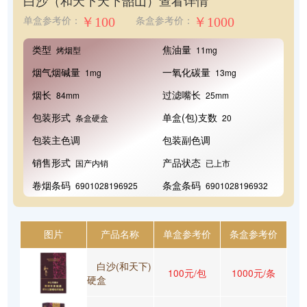
白沙（和天下天下韶山）
查看详情
￥100
￥1000
单盒参考价：
条盒参考价：
类型
焦油量
烤烟型
11mg
烟气烟碱量
一氧化碳量
1mg
13mg
烟长
过滤嘴长
84mm
25mm
包装形式
单盒(包)支数
条盒硬盒
20
包装主色调
包装副色调
销售形式
产品状态
国产内销
已上市
卷烟条码
条盒条码
6901028196925
6901028196932
图片
产品名称
单盒参考价
条盒参考价
白沙(和天下)
100元/包
1000元/条
硬盒