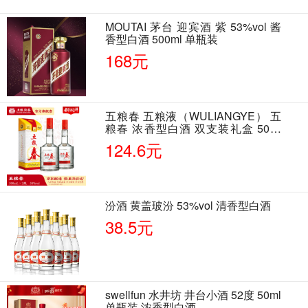
MOUTAI 茅台 迎宾酒 紫 53%vol 酱
香型白酒 500ml 单瓶装
168元
五粮春 五粮液（WULIANGYE） 五
粮春 浓香型白酒 双支装礼盒 50度
500ml*2瓶 含酒具
124.6元
汾酒 黄盖玻汾 53%vol 清香型白酒
38.5元
swellfun 水井坊 井台小酒 52度 50ml
单瓶装 浓香型白酒