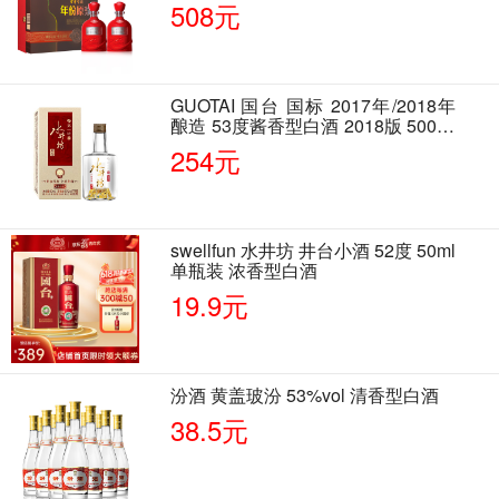
508元
GUOTAI 国台 国标 2017年/2018年
酿造 53度酱香型白酒 2018版 500ml
单瓶装
254元
swellfun 水井坊 井台小酒 52度 50ml
单瓶装 浓香型白酒
19.9元
汾酒 黄盖玻汾 53%vol 清香型白酒
38.5元