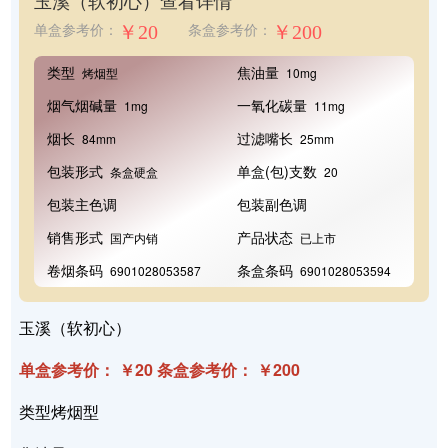
玉溪（软初心）
查看详情
￥20
￥200
单盒参考价：
条盒参考价：
类型
焦油量
烤烟型
10mg
烟气烟碱量
一氧化碳量
1mg
11mg
烟长
过滤嘴长
84mm
25mm
包装形式
单盒(包)支数
条盒硬盒
20
包装主色调
包装副色调
销售形式
产品状态
国产内销
已上市
卷烟条码
条盒条码
6901028053587
6901028053594
玉溪（软初心）
单盒参考价： ￥20 条盒参考价： ￥200
类型烤烟型