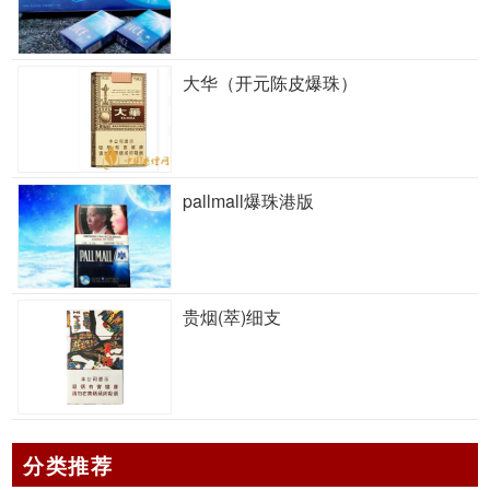
大华（开元陈皮爆珠）
pallmall爆珠港版
贵烟(萃)细支
分类推荐