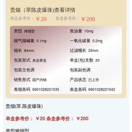
贵烟（萃陈皮爆珠)
查看详情
￥20
￥200
单盒参考价：
条盒参考价：
类型
焦油量
烤烟型
10mg
烟气烟碱量
一氧化碳量
0.1mg
0.2mg
烟长
过滤嘴长
84mm
25mm
包装形式
单盒(包)支数
条盒硬盒
20
包装主色调
包装副色调
销售形式
产品状态
国产内销
已上市
卷烟条码
条盒条码
6901028221535
6901028221542
贵烟(萃.陈皮爆珠)
单盒参考价： ￥20 条盒参考价： ￥200
类型烤烟型