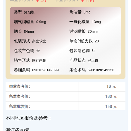
￥20
￥180
类型
焦油量
烤烟型
8mg
烟气烟碱量
一氧化碳量
0.9mg
13mg
烟长
过滤嘴长
84mm
30mm
包装形式
单盒(包)支数
条盒软盒
20
包装主色调
包装副色调
金
红
销售形式
产品状态
国产内销
已上市
卷烟条码
条盒条码
6901028149099
6901028149150
不同地区报价及参考：
浙江省20元