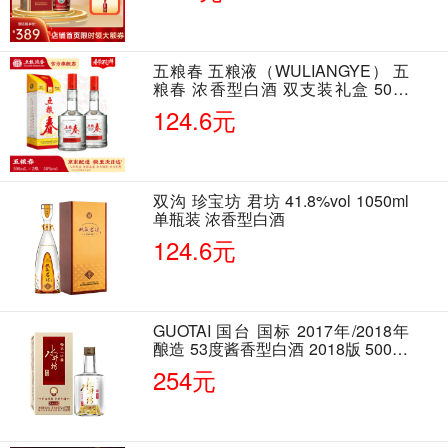
五粮春 五粮液（WULIANGYE） 五
粮春 浓香型白酒 双支装礼盒 50度
500ml*2瓶 含酒具
124.6元
双沟 珍宝坊 君坊 41.8%vol 1050ml
单瓶装 浓香型白酒
124.6元
GUOTAI 国台 国标 2017年/2018年
酿造 53度酱香型白酒 2018版 500ml
单瓶装
254元