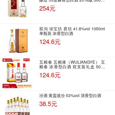
单瓶装
254元
双沟 珍宝坊 君坊 41.8%vol 1050ml
单瓶装 浓香型白酒
124.6元
五粮春 五粮液（WULIANGYE） 五
粮春 浓香型白酒 双支装礼盒 50度
500ml*2瓶 含酒具
124.6元
汾酒 黄盖玻汾 53%vol 清香型白酒
38.5元