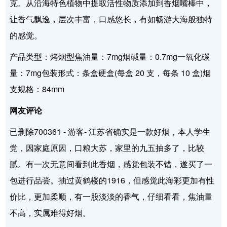
克。从沿海特色植物中提取活性物质添加到香烟嘴棒中，
让香气飘逸，层次丰富，口感悠长，有如畅游大海般独特
的感觉。
产品类型：烤烟型焦油量：7mg烟碱量：0.7mg一氧化碳
量：7mg包装形式：条盒硬盒(每盒 20 支，每条 10 盒)烟
支规格：84mm
网友评论
已删除700361 - 游客- 江苏省确实是一款好烟，本人学生
党，因家庭原因，口粮大苏，家里的九五抽多了，比较
腻。有一次无意间看到此香烟，感觉包装不错，遂买了一
包进行品尝。抽过黄鹤楼的1916，但感觉此海彩更加有性
价比，更加柔顺，有一股淡淡的香气，仔细看看，焦油量
不高，实属难得好烟。