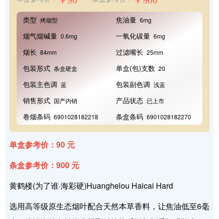
￥90
￥900
类型
焦油量
烤烟型
6mg
烟气烟碱量
一氧化碳量
0.6mg
6mg
烟长
过滤嘴长
84mm
25mm
包装形式
单盒(包)支数
条盒硬盒
20
包装主色调
包装副色调
蓝
浅蓝
销售形式
产品状态
国产内销
已上市
卷烟条码
条盒条码
6901028182218
6901028182270
单盒参考价：90 元
条盒参考价：900 元
黄鹤楼(为了谁·海彩硬)Huanghelou Haicai Hard
选用高等级原生态烟叶配合天然本草香料，让焦油低至6毫