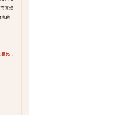
，而真烟
魔鬼的
味相比，