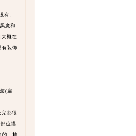
没有。
有黑魔和
售大概在
只有装饰
装(扁
吸完都很
纸部位摸
白的，抽