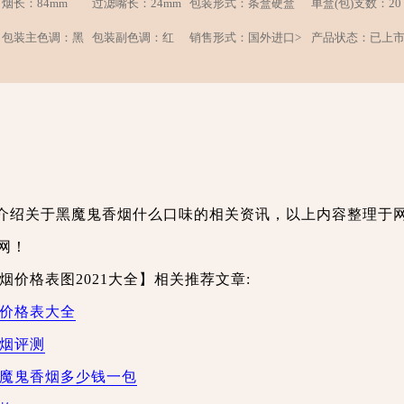
烟长：84mm
过滤嘴长：24mm
包装形式：条盒硬盒
单盒(包)支数：20
包装主色调：黑
包装副色调：红
销售形式：国外进口>
产品状态：已上
介绍关于黑魔鬼香烟什么口味的相关资讯，以上内容整理于
网！
烟价格表图2021大全】相关推荐文章:
烟价格表大全
香烟评测
黑魔鬼香烟多少钱一包