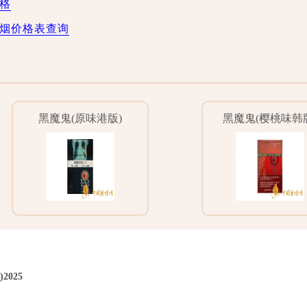
格
香烟价格表查询
黑魔鬼(原味港版)
黑魔鬼(樱桃味韩
025