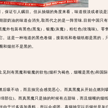
到，保证引人瞩目。但从抽烟的角度来看，味道很淡或者说是
期甜奶油的味道会消失,取而代之的是一阵苦味.目前中国只
黑魔外包装有黑色(黑鬼)，银魔(灰魔)，粉红色(玫瑰味)。零
无其它。这是一种地道的黑色卷烟，接装纸和卷烟纸都是黑的，
圈和烟丝不是黑的。
见到有黑魔和银魔的软包(烟杆为褐色，烟嘴是黑色)和国际
燃后吸不动，而且抽完会感觉恶心。而真黑魔从开始点燃到
海绵部位)。而真黑魔只是抽的时候有点甜味，而且烟嘴的烟
丝由于过多添加香料，所以会成团。真烟抽完以后烟丝是灰