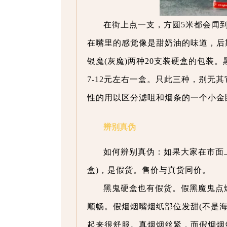
在街上点一支，方圆5米都会闻
在嘴里的感觉像是甜奶油的味道，后
银魔(灰魔)两种20支装硬盒的包装。
7-12元左右一盒。只此三种，别
性的用以区分滤咀和烟条的一个小金
辨别真伪
如何辨别真伪：如果大家在市面上
盒)，是假货。售价与真货同价。
黑鬼硬盒也有假货。假黑魔鬼点
顺畅。假烟烟嘴烟纸部位发甜(不是
起来很舒服。真烟烟丝紧，而假烟烟