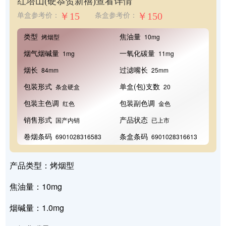
红塔山(硬恭贺新禧)
查看详情
￥15
￥150
单盒参考价：
条盒参考价：
类型
焦油量
烤烟型
10mg
烟气烟碱量
一氧化碳量
1mg
11mg
烟长
过滤嘴长
84mm
25mm
包装形式
单盒(包)支数
条盒硬盒
20
包装主色调
包装副色调
红色
金色
销售形式
产品状态
国产内销
已上市
卷烟条码
条盒条码
6901028316583
6901028316613
产品类型：烤烟型
焦油量：10mg
烟碱量：1.0mg