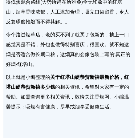
得低焦混合路线(大势所趋在所难免)全无印象中的红塔
山，烟草香味浓郁，人工添加合理，吸完口齿留香，令人
反复琢磨推敲而不得其解。。
今个路过烟草店，老的买不到了就买了包新的，抽上一口
感觉真是不错，外包也做得特别喜庆，很喜欢。就不知这
烟是否适合做长期口粮，这烟真的会像包装上写的‘真正的
好烟-红塔山。
以上就是小编整理的
关于红塔山硬恭贺新禧最新价格，红
塔山硬恭贺新禧多少钱
的相关资讯，希望对大家有一定的
帮助。如需查询更多相关资讯，敬请关注香烟网。小编温
馨提示：吸烟有害健康，尽早戒烟享受健康生活。