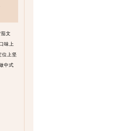
市
雪茄文
口味上
定位上坚
做中式