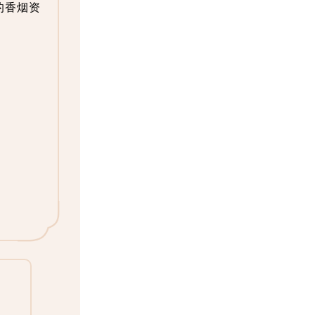
的香烟资
）