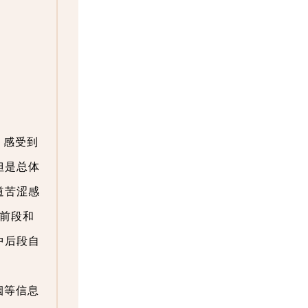
，感受到
但是总体
道苦涩感
前段和
中后段自
烟等信息