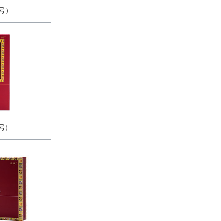
号）
号)