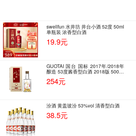
swellfun 水井坊 井台小酒 52度 50ml
单瓶装 浓香型白酒
19.9元
GUOTAI 国台 国标 2017年/2018年
酿造 53度酱香型白酒 2018版 500ml
单瓶装
254元
汾酒 黄盖玻汾 53%vol 清香型白酒
38.5元