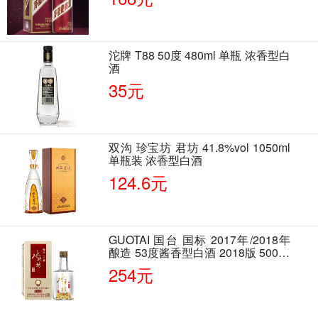
沱牌 T88 50度 480ml 单瓶 浓香型白
酒
35元
双沟 珍宝坊 君坊 41.8%vol 1050ml
单瓶装 浓香型白酒
124.6元
GUOTAI 国台 国标 2017年/2018年
酿造 53度酱香型白酒 2018版 500ml
单瓶装
254元