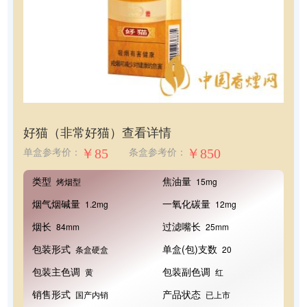
好猫（非常好猫）
查看详情
￥85
￥850
单盒参考价：
条盒参考价：
类型
焦油量
烤烟型
15mg
烟气烟碱量
一氧化碳量
1.2mg
12mg
烟长
过滤嘴长
84mm
25mm
包装形式
单盒(包)支数
条盒硬盒
20
包装主色调
包装副色调
黄
红
销售形式
产品状态
国产内销
已上市