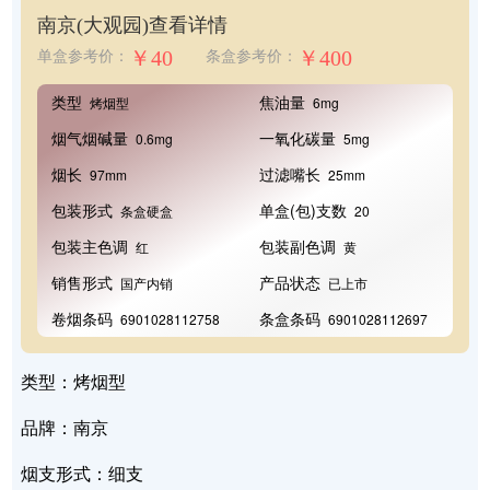
南京(大观园)
查看详情
￥40
￥400
单盒参考价：
条盒参考价：
类型
焦油量
烤烟型
6mg
烟气烟碱量
一氧化碳量
0.6mg
5mg
烟长
过滤嘴长
97mm
25mm
包装形式
单盒(包)支数
条盒硬盒
20
包装主色调
包装副色调
红
黄
销售形式
产品状态
国产内销
已上市
卷烟条码
条盒条码
6901028112758
6901028112697
类型：烤烟型
品牌：南京
烟支形式：细支