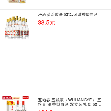
汾酒 黄盖玻汾 53%vol 清香型白酒
38.5元
五粮春 五粮液（WULIANGYE） 五
粮春 浓香型白酒 双支装礼盒 50度
500ml*2瓶 含酒具