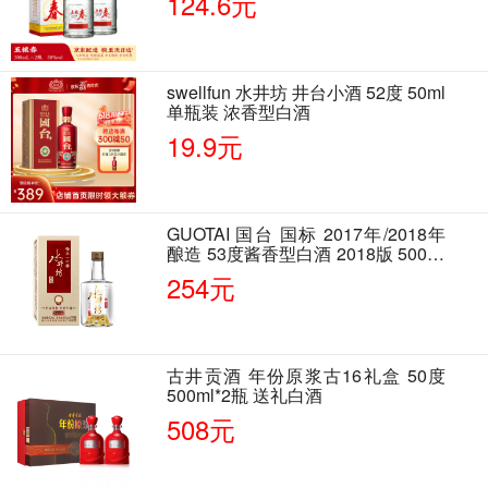
124.6元
swellfun 水井坊 井台小酒 52度 50ml
单瓶装 浓香型白酒
19.9元
GUOTAI 国台 国标 2017年/2018年
酿造 53度酱香型白酒 2018版 500ml
单瓶装
254元
古井贡酒 年份原浆古16礼盒 50度
500ml*2瓶 送礼白酒
508元