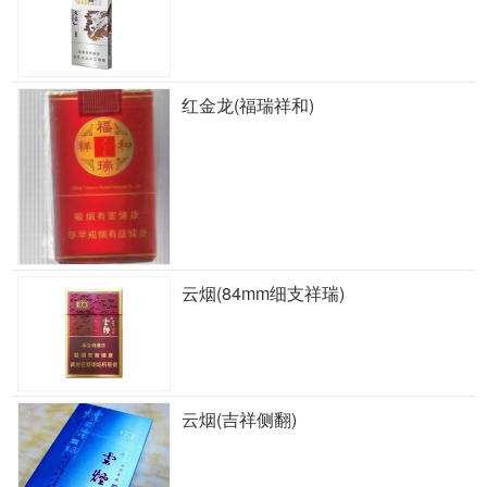
红金龙(福瑞祥和)
云烟(84mm细支祥瑞)
云烟(吉祥侧翻)