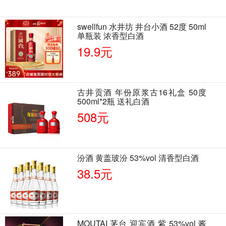
swellfun 水井坊 井台小酒 52度 50ml
单瓶装 浓香型白酒
19.9元
古井贡酒 年份原浆古16礼盒 50度
500ml*2瓶 送礼白酒
508元
汾酒 黄盖玻汾 53%vol 清香型白酒
38.5元
MOUTAI 茅台 迎宾酒 紫 53%vol 酱