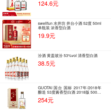
124.6元
swellfun 水井坊 井台小酒 52度 50ml
单瓶装 浓香型白酒
19.9元
汾酒 黄盖玻汾 53%vol 清香型白酒
38.5元
GUOTAI 国台 国标 2017年/2018年
酿造 53度酱香型白酒 2018版 500ml
单瓶装
254元