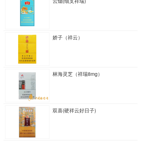
云烟(细支祥瑞)
娇子（祥云）
林海灵芝（祥瑞8mg）
双喜(硬祥云好日子)