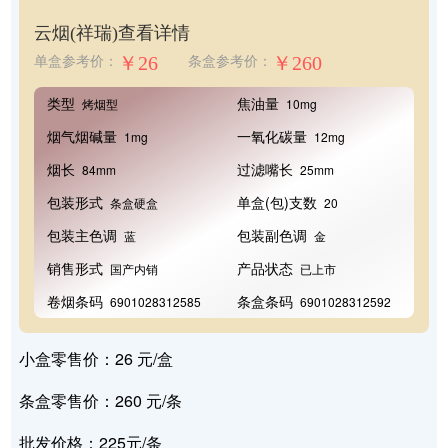
云烟(祥瑞)
查看详情
￥26
￥260
单盒参考价：
条盒参考价：
类型
焦油量
烤烟型
10mg
烟气烟碱量
一氧化碳量
1mg
12mg
烟长
过滤嘴长
84mm
25mm
包装形式
单盒(包)支数
条盒硬盒
20
包装主色调
包装副色调
蓝
金
销售形式
产品状态
国产内销
已上市
卷烟条码
条盒条码
6901028312585
6901028312592
小盒零售价：26 元/盒
条盒零售价：260 元/条
批发价格：225元/条