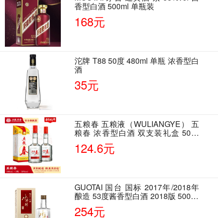
香型白酒 500ml 单瓶装
168元
沱牌 T88 50度 480ml 单瓶 浓香型白
酒
35元
五粮春 五粮液（WULIANGYE） 五
粮春 浓香型白酒 双支装礼盒 50度
500ml*2瓶 含酒具
124.6元
GUOTAI 国台 国标 2017年/2018年
酿造 53度酱香型白酒 2018版 500ml
单瓶装
254元