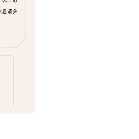
，以上数
信息请关
）