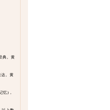
经典。黄
表达。黄
记忆)，