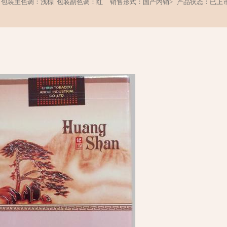
包装主色调：浅棕
包装副色调：红
销售形式：国产内销>
产品状态：已上