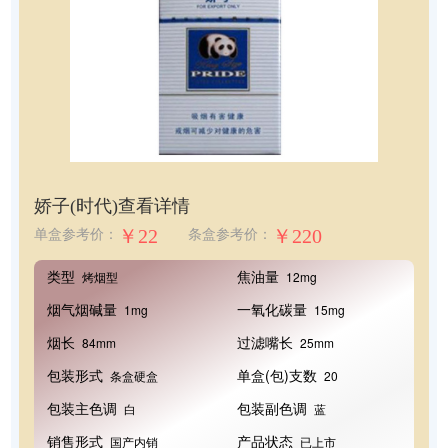
娇子(时代)
查看详情
￥22
￥220
单盒参考价：
条盒参考价：
类型
焦油量
烤烟型
12mg
烟气烟碱量
一氧化碳量
1mg
15mg
烟长
过滤嘴长
84mm
25mm
包装形式
单盒(包)支数
条盒硬盒
20
包装主色调
包装副色调
白
蓝
销售形式
产品状态
国产内销
已上市