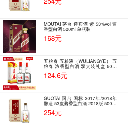
254元
MOUTAI 茅台 迎宾酒 紫 53%vol 酱
香型白酒 500ml 单瓶装
168元
五粮春 五粮液（WULIANGYE） 五
粮春 浓香型白酒 双支装礼盒 50度
500ml*2瓶 含酒具
124.6元
GUOTAI 国台 国标 2017年/2018年
酿造 53度酱香型白酒 2018版 500ml
单瓶装
254元