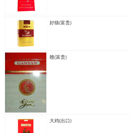
好猫(富贵)
赣(富贵)
大鸡(出口)