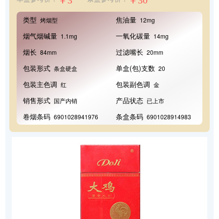
￥3
￥30
类型
焦油量
烤烟型
12mg
烟气烟碱量
一氧化碳量
1.1mg
14mg
烟长
过滤嘴长
84mm
20mm
包装形式
单盒(包)支数
条盒硬盒
20
包装主色调
包装副色调
红
金
销售形式
产品状态
国产内销
已上市
卷烟条码
条盒条码
6901028941976
6901028914983