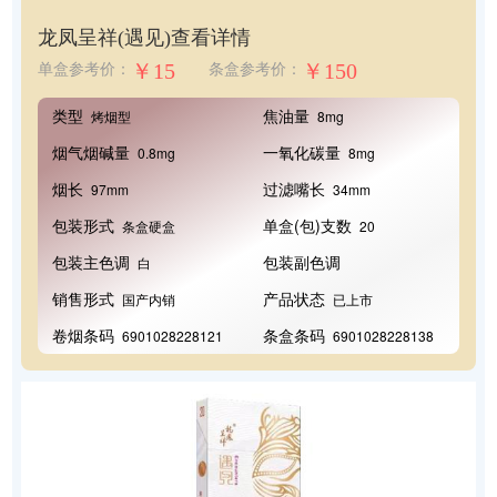
龙凤呈祥(遇见)
查看详情
￥15
￥150
单盒参考价：
条盒参考价：
类型
焦油量
烤烟型
8mg
烟气烟碱量
一氧化碳量
0.8mg
8mg
烟长
过滤嘴长
97mm
34mm
包装形式
单盒(包)支数
条盒硬盒
20
包装主色调
包装副色调
白
销售形式
产品状态
国产内销
已上市
卷烟条码
条盒条码
6901028228121
6901028228138