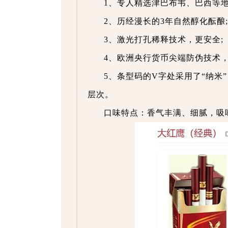
1、专人精选津巴布韦、巴西等地
2、历经漫长的3年自然醇化酝酿;
3、激光打孔稀释技术，更安全;
4、欧洲央行货币尖端防伪技术
5、条型码的V字处采用了“纳米
层次。
口味特点：香气丰满、细腻，吸