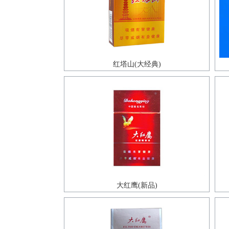
红塔山(大经典)
大红鹰(新品)