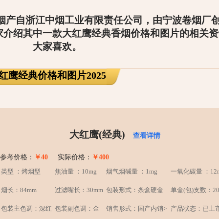
烟产自浙江中烟工业有限责任公司，由宁波卷烟厂
家介绍其中一款大红鹰经典香烟价格和图片的相关资
大家喜欢。
红鹰经典价格和图片2025
大红鹰(经典)
查看详情
参考价格：
￥40
实际价格：
￥400
类型 ：烤烟型
焦油量 ：10mg
烟气烟碱量 ：1mg
一氧化碳量 ：12
烟长：84mm
过滤嘴长：30mm
包装形式：条盒硬盒
单盒(包)支数：2
包装主色调：深红
包装副色调：金
销售形式：国产内销>
产品状态：已上