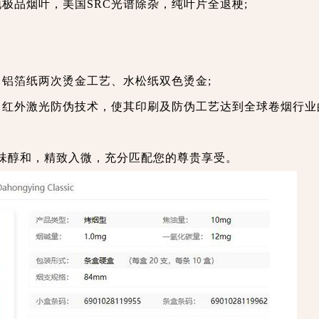
极品烟叶，美国SRC光谱除杂，纯叶片全退梗;
，铝箔纸两次烫金工艺、水松纸双色烫金;
” 红外激光防伪技术，使其印刷及防伪工艺达到全球卷烟行业
味醇和，精致入微，充分匹配您的尊贵享受。