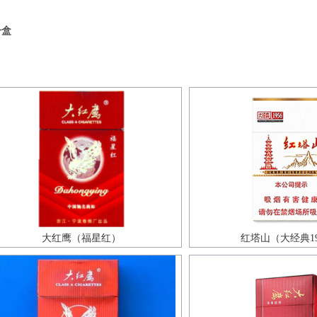
一盒
大红鹰（福星红）
红塔山（大经典19