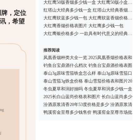
大红鹰50版香烟多少钱一盒 大红鹰50版小盒价格2025
红塔山大经典多少钱一盒 红塔山大经典香烟价格表图一览
创牌，定位
大红鹰软蓝多少钱一包 大红鹰软蓝香烟价格表图片一览
讯，希望
大红鹰香烟价格表图片 大红鹰多少钱一包
大红鹰银价格多少 一款具有时代意义的经典老烟！
推荐阅读
凤凰香烟种类大全一览 2025凤凰香烟价格表和图
钓鱼台宝鼎酒什么档次 钓鱼台宝鼎酒价格表图大
泰山3g原味雪茄铁盒怎么样 泰山3g原味雪茄口感
泰山雪茄3g铁盒价格 泰山雪茄价格表和图片2025
冬虫夏草和润好抽吗 冬虫夏草和润多少钱一盒
2025长白山蓝尚价格表和图片 长白山蓝尚多少钱
汾酒原浆清香20年53度价格是多少 汾酒原浆清香5
mg
鸭溪窖金至尊多少钱售价 鸭溪窖金至尊市场批发
0
市