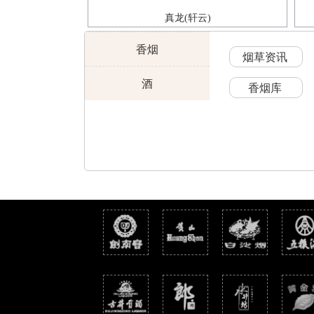
真龙(轩云)
香烟
烟草资讯
酒
香烟库