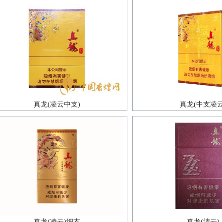
真龙(凌云中支)
真龙(中支凌云
真龙(凌云)细支
真龙(清云)