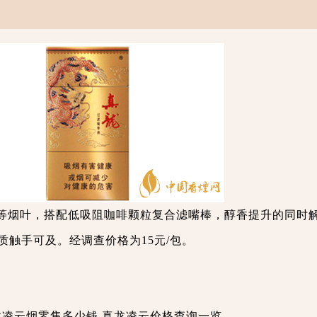
等烟叶，搭配低吸阻咖啡颗粒复合滤嘴棒，醇香提升的同时
触手可及。经调查价格为15元/包。