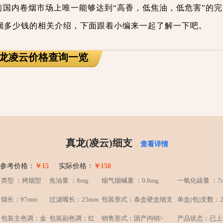
国内卷烟市场上唯一能够达到“高香，低焦油，低危害”的
烟多少钱的相关介绍，下面跟着小编来一起了解一下吧。
真龙凌云价格查询一览
真龙(凌云)细支
查看详情
参考价格：
￥15
实际价格：
￥150
类型 ：烤烟型
焦油量 ：8mg
烟气烟碱量 ：0.8mg
一氧化碳量 ：7
烟长：97mm
过滤嘴长：25mm
包装形式：条盒硬盒细支
单盒(包)支数：2
包装主色调：金
包装副色调：红
销售形式：国产内销>
产品状态：已上