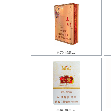
真龙(硬凌云)
云烟(硬云龙)