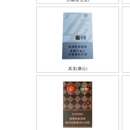
真龙(馨云)