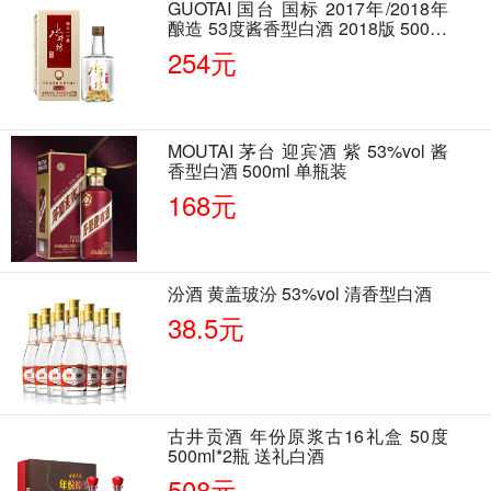
GUOTAI 国台 国标 2017年/2018年
酿造 53度酱香型白酒 2018版 500ml
单瓶装
254元
MOUTAI 茅台 迎宾酒 紫 53%vol 酱
香型白酒 500ml 单瓶装
168元
汾酒 黄盖玻汾 53%vol 清香型白酒
38.5元
古井贡酒 年份原浆古16礼盒 50度
500ml*2瓶 送礼白酒
508元