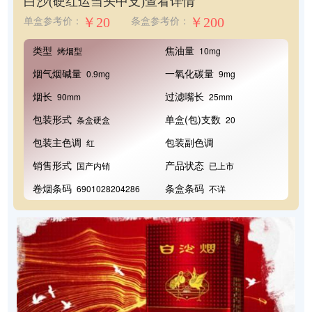
白沙(硬红运当头中支)
查看详情
￥20
￥200
单盒参考价：
条盒参考价：
类型
焦油量
烤烟型
10mg
烟气烟碱量
一氧化碳量
0.9mg
9mg
烟长
过滤嘴长
90mm
25mm
包装形式
单盒(包)支数
条盒硬盒
20
包装主色调
包装副色调
红
销售形式
产品状态
国产内销
已上市
卷烟条码
条盒条码
6901028204286
不详