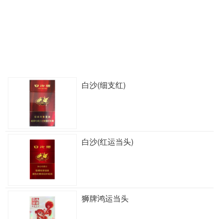
白沙(细支红)
白沙(红运当头)
狮牌鸿运当头