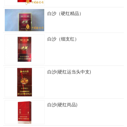
白沙（硬红精品）
白沙（细支红）
白沙(硬红运当头中支)
白沙(硬红尚品)