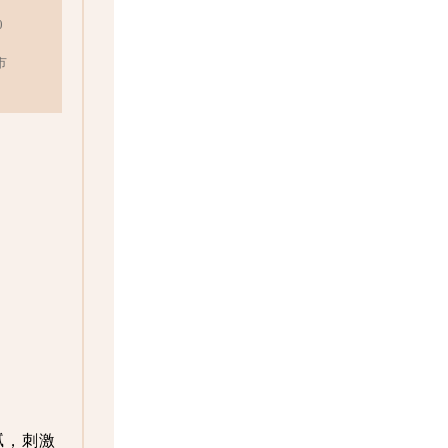
0
市
腻，刺激