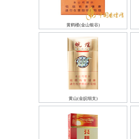
黄鹤楼(金山银谷)
黄山(金皖细支)