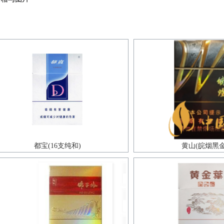
都宝(16支纯和)
黄山(皖烟黑金