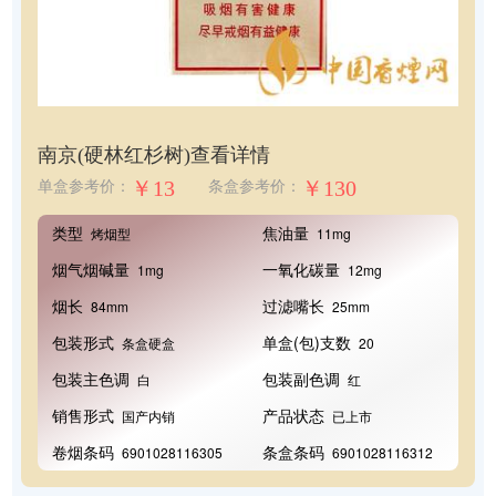
南京(硬林红杉树)
查看详情
￥13
￥130
单盒参考价：
条盒参考价：
类型
焦油量
烤烟型
11mg
烟气烟碱量
一氧化碳量
1mg
12mg
烟长
过滤嘴长
84mm
25mm
包装形式
单盒(包)支数
条盒硬盒
20
包装主色调
包装副色调
白
红
销售形式
产品状态
国产内销
已上市
卷烟条码
条盒条码
6901028116305
6901028116312