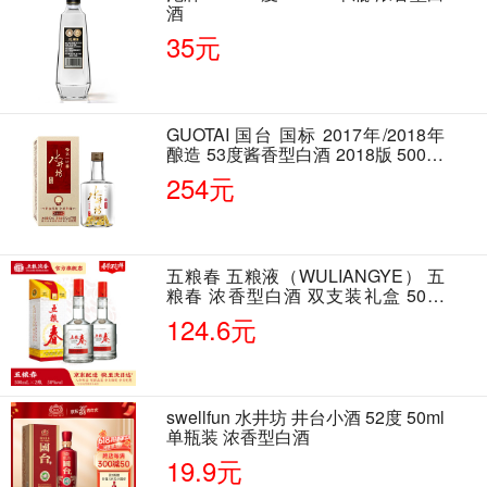
酒
35元
GUOTAI 国台 国标 2017年/2018年
酿造 53度酱香型白酒 2018版 500ml
单瓶装
254元
五粮春 五粮液（WULIANGYE） 五
粮春 浓香型白酒 双支装礼盒 50度
500ml*2瓶 含酒具
124.6元
swellfun 水井坊 井台小酒 52度 50ml
单瓶装 浓香型白酒
19.9元