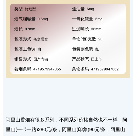
类型
焦油量
烤烟型
6mg
烟气烟碱量
一氧化碳量
0.6mg
6mg
烟长
过滤嘴长
97mm
36mm
包装形式
单盒(包)支数
条盒硬盒
20
包装主色调
包装副色调
白
红
销售形式
产品状态
国产内销
已上市
卷烟条码
条盒条码
4719579947055
4719579947062
阿里山香烟有很多系列，不同系列价格自然也不一样，阿
里山(一带一路)280元/条，阿里山(印象)90元/条，阿里山