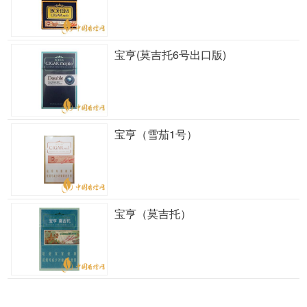
宝亨(莫吉托6号出口版)
宝亨（雪茄1号）
宝亨（莫吉托）