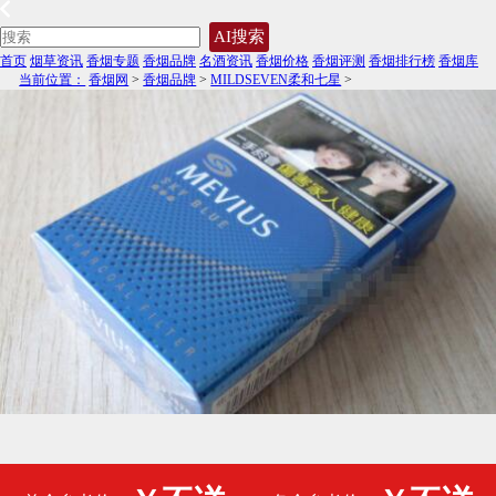
AI搜索
首页
烟草资讯
香烟专题
香烟品牌
名酒资讯
香烟价格
香烟评测
香烟排行榜
香烟库
当前位置：
香烟网
>
香烟品牌
>
MILDSEVEN柔和七星
>