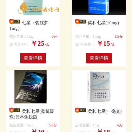
七星（碧丝梦
柔和七星(10mg)
1mg）
焦油含量：1mg
0分
焦油含量：10mg
8.5分
￥25
￥15
参考价格：
参考价格：
/盒
/盒
查看详情
查看详情
柔和七星(蓝莓爆
柔和七星(一毫克)
珠)日本免税版
焦油含量：5mg
5.8分
焦油含量：1mg
0分