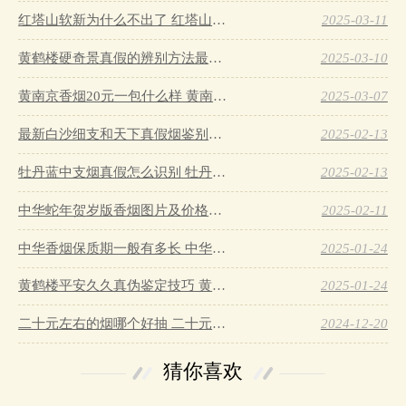
红塔山软新为什么不出了 红塔山软新烟停售原因详解…
2025-03-11
黄鹤楼硬奇景真假的辨别方法最简单版…
2025-03-10
黄南京香烟20元一包什么样 黄南京香烟真假鉴别…
2025-03-07
最新白沙细支和天下真假烟鉴别指南…
2025-02-13
牡丹蓝中支烟真假怎么识别 牡丹蓝中支烟真假鉴别带图…
2025-02-13
中华蛇年贺岁版香烟图片及价格大全…
2025-02-11
中华香烟保质期一般有多长 中华香烟保质期在哪里看的…
2025-01-24
黄鹤楼平安久久真伪鉴定技巧 黄鹤楼平安久久二维码在哪里…
2025-01-24
二十元左右的烟哪个好抽 二十元左右的香烟排行榜最新款…
2024-12-20
猜你喜欢