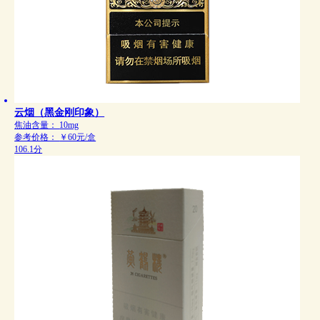
云烟（黑金刚印象）
焦油含量：
10mg
参考价格：
￥60元/盒
106.1分