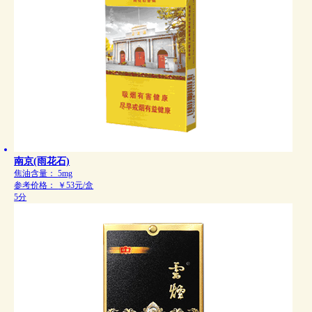
南京(雨花石)
焦油含量：
5mg
参考价格：
￥53元/盒
5分