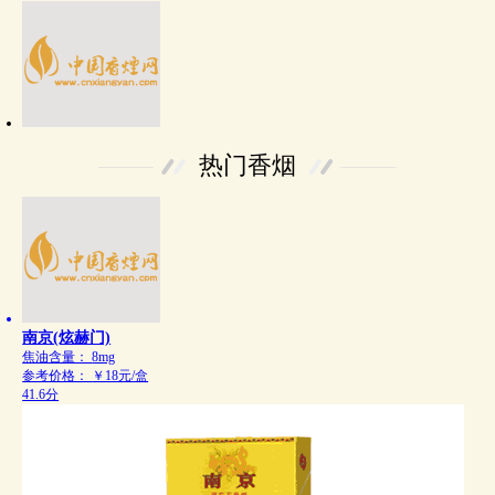
热门香烟
南京(炫赫门)
焦油含量：
8mg
参考价格：
￥18元/盒
41.6分