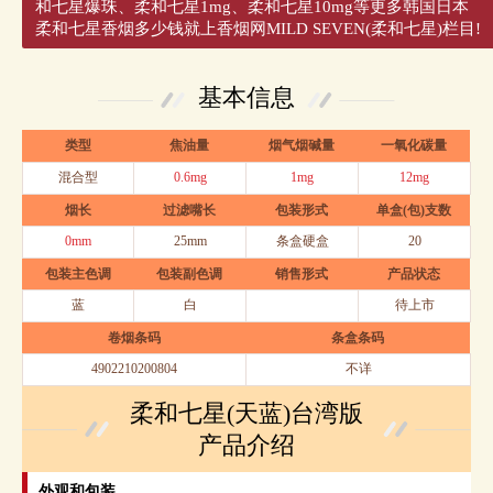
和七星爆珠、柔和七星1mg、柔和七星10mg等更多韩国日本
柔和七星香烟多少钱就上香烟网MILD SEVEN(柔和七星)栏目!
基本信息
类型
焦油量
烟气烟碱量
一氧化碳量
混合型
0.6mg
1mg
12mg
烟长
过滤嘴长
包装形式
单盒(包)支数
0mm
25mm
条盒硬盒
20
包装主色调
包装副色调
销售形式
产品状态
蓝
白
待上市
卷烟条码
条盒条码
4902210200804
不详
柔和七星(天蓝)台湾版
产品介绍
外观和包装