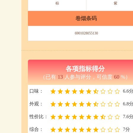
棕
紫
卷烟条码
6901028055130
各项指标得分
（已有
13
人参与评分，可信度
60
%）
口味：
6.6
外观：
6.8
性价比：
7.6
综合：
7分