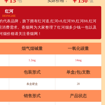
￥15
￥150
/包
实际价格：
/盒
红河
HONGHE
表品牌，旗下拥有红河道,红河v8,红河99,红河88,红河
同消费需求。香烟网为大家整理了红河烟多少钱一包以及
河烟价格请关注香烟网！
烟气烟碱量
一氧化碳量
1.2mg
14mg
包装形式
单盒(包)支数
条盒硬盒
20
销售形式
产品状态