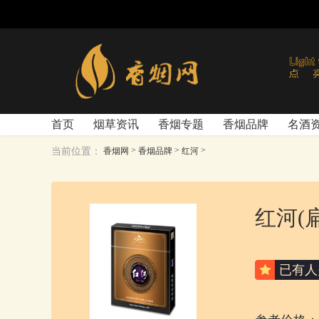
首页
烟草资讯
香烟专题
香烟品牌
名酒
>
>
>
当前位置：
香烟网
香烟品牌
红河
红河(扁
已有
人