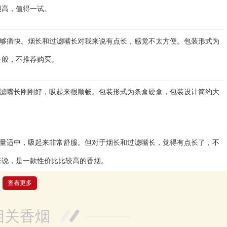
很高，值得一试。
够痛快。烟长和过滤嘴长对我来说有点长，感觉不太方便。包装形式为
一般，不推荐购买。
滤嘴长刚刚好，吸起来很顺畅。包装形式为条盒硬盒，包装设计简约大
量适中，吸起来非常舒服。但对于烟长和过滤嘴长，觉得有点长了，不
来说，是一款性价比比较高的香烟。
查看更多
，烟感很好。对于烟长和过滤嘴长，感觉长度合适，不会觉得太长或太
款香烟物超所值，性价比很高。
相关香烟