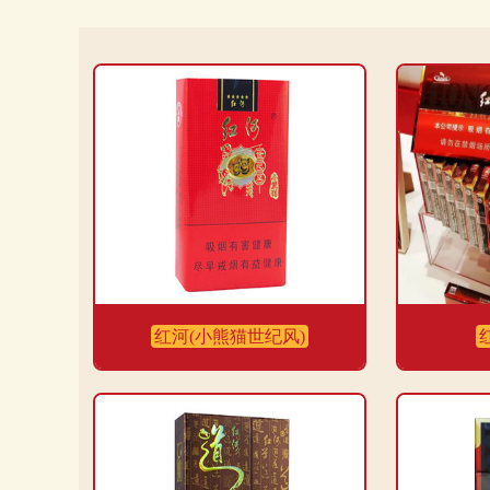
红河(小熊猫世纪风)