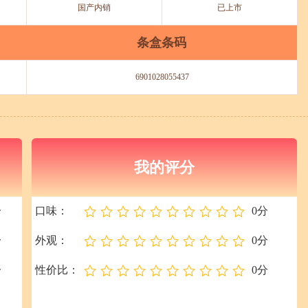
国产内销
已上市
条盒条码
6901028055437
我的评分
分
口味：
0分
分
外观：
0分
分
性价比：
0分