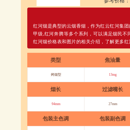
参考价格：
红河烟是典型的云烟香烟，作为红云红河集团的代
甲级,红河奔腾等多个系列，可以满足烟民不
红河烟价格表和图片的相关介绍，了解更多红
类型
焦油量
烤烟型
13mg
烟长
过滤嘴长
94mm
27mm
包装主色调
包装副色调