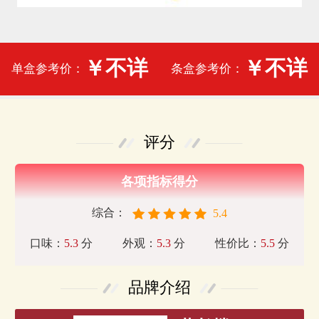
￥不详
￥不详
单盒参考价：
条盒参考价：
评分
各项指标得分
综合：
5.4
口味：
5.3
分
外观：
5.3
分
性价比：
5.5
分
品牌介绍