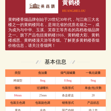
黄鹤楼
HUANGHELOU
黄鹤楼香烟品牌创始于20世纪30年代，与江南三大名
楼之一的黄鹤楼同名，是湖北省的优质名烟之一，成
为成为与中华、玉溪、芙蓉王等齐名的高档卷烟品牌
之一。旗下产品包括黄鹤楼1916、黄鹤楼大彩、黄鹤
楼感恩、黄鹤楼漫天游等香烟。了解更多黄鹤楼香烟
价格信息，请关注香烟网！
基本信息
类型
焦油量
烟气烟碱量
一氧化碳量
烤烟型
8mg
0.8mg
9mg
烟长
过滤嘴长
包装形式
单盒(包)支数
84mm
25mm
条盒硬盒
20
包装主色调
包装副色调
销售形式
产品状态
黄色
金色
国产内销
待上市