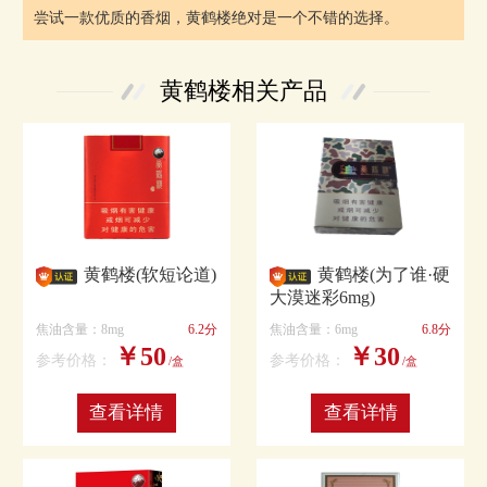
尝试一款优质的香烟，黄鹤楼绝对是一个不错的选择。
黄鹤楼相关产品
黄鹤楼(软短论道)
黄鹤楼(为了谁·硬
大漠迷彩6mg)
焦油含量：8mg
6.2分
焦油含量：6mg
6.8分
￥50
￥30
参考价格：
参考价格：
/盒
/盒
查看详情
查看详情