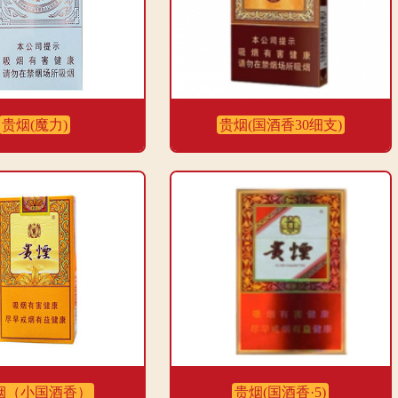
贵烟(魔力)
贵烟(国酒香30细支)
烟（小国酒香）
贵烟(国酒香·5)