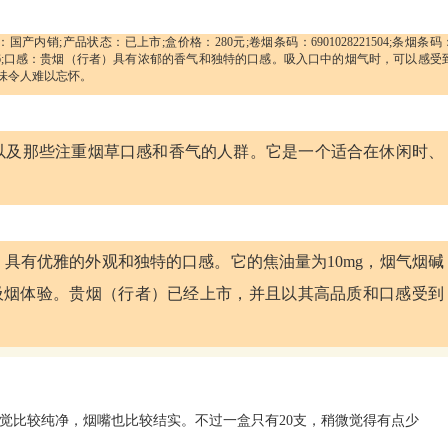
内销;产品状态：已上市;盒价格：280元;卷烟条码：6901028221504;条烟条码
口感分数：6;口感：贵烟（行者）具有浓郁的香气和独特的口感。吸入口中的烟气时，可以感受
味令人难以忘怀。
以及那些注重烟草口感和香气的人群。它是一个适合在休闲时、
具有优雅的外观和独特的口感。它的焦油量为10mg，烟气烟碱
越的吸烟体验。贵烟（行者）已经上市，并且以其高品质和口感受到
觉比较纯净，烟嘴也比较结实。不过一盒只有20支，稍微觉得有点少