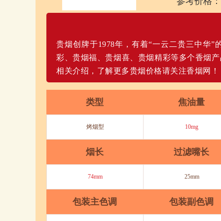
参考价格：
贵烟创牌于1978年，有着“一云二贵三中华
彩、贵烟福、贵烟喜、贵烟精彩等多个香烟产
相关介绍，了解更多贵烟价格请关注香烟网！
类型
焦油量
烤烟型
10mg
烟长
过滤嘴长
74mm
25mm
包装主色调
包装副色调