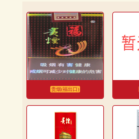
贵烟(福出口)