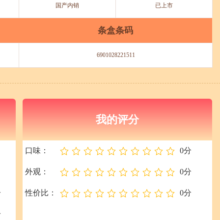
国产内销
已上市
条盒条码
6901028221511
我的评分
口味：
0分
外观：
0分
分
性价比：
0分
分