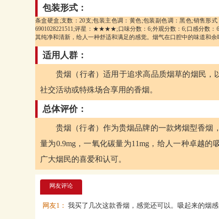
包装形式：
条盒硬盒;支数：20支;包装主色调：黄色;包装副色调：黑色;销售形式：国产
6901028221511;评星：★★★★;口味分数：6;外观分数：6;
其纯净和清新，给人一种舒适和满足的感觉。烟气在口腔中的味道和余
适用人群：
贵烟（行者）适用于追求高品质烟草的烟民，
社交活动或特殊场合享用的香烟。
总体评价：
贵烟（行者）作为贵烟品牌的一款烤烟型香烟，
量为0.9mg，一氧化碳量为11mg，给人一种卓
广大烟民的喜爱和认可。
网友评论
网友1：
我买了几次这款香烟，感觉还可以。吸起来的烟感