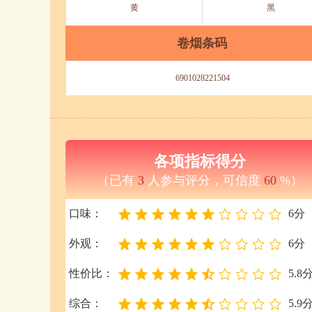
黄
黑
卷烟条码
6901028221504
各项指标得分
（已有
3
人参与评分，可信度
60
%）
口味：
6分
外观：
6分
性价比：
5.8
综合：
5.9