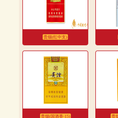
贵烟(红中支)
贵烟(国酒香·15)
贵