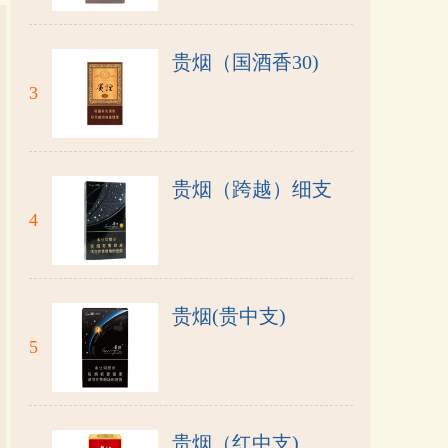
贵烟（国酒香30)
3
贵烟（跨越）细支
4
贵烟(贵中支)
5
贵烟（红中支)