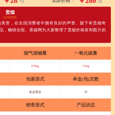
￥28
￥280
/包
实际价格：
/盒
贵烟
GUIYAN
”的美誉，在全国消费者中拥有良好的声誉。旗下有贵烟奇
品，畅销全国。香烟网为大家整理了贵烟价格表和图片的
烟气烟碱量
一氧化碳量
0.9mg
11mg
包装形式
单盒(包)支数
条盒硬盒
20
销售形式
产品状态