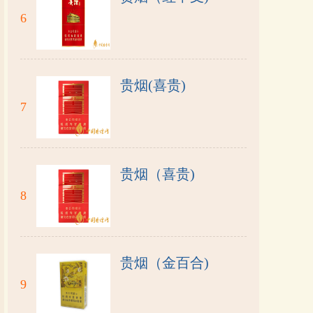
6
贵烟(喜贵)
7
贵烟（喜贵)
8
贵烟（金百合)
9