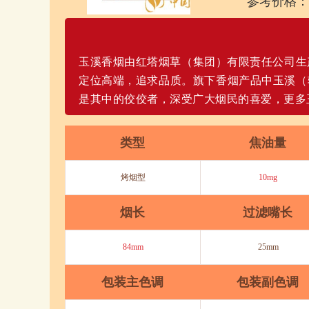
参考价格：
玉溪香烟由红塔烟草（集团）有限责任公司生产
定位高端，追求品质。旗下香烟产品中玉溪（
是其中的佼佼者，深受广大烟民的喜爱，更多
类型
焦油量
烤烟型
10mg
烟长
过滤嘴长
84mm
25mm
包装主色调
包装副色调