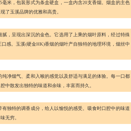
长25毫米，包装形式为条盒硬盒，一盒内含20支香烟。烟盒的主色
展现了玉溪品牌的优雅和高贵。
地细腻，呈现出深沉的金色。它选用了上乘的烟叶原料，经过特殊
口感。玉溪(硬金HK)香烟的烟叶产自独特的地理环境，烟丝中
。
来的纯净烟气、柔和入喉的感觉以及舒适与满足的体验。每一口都
鼻腔中散发出独特的味道和余味，丰富而持久。
中带有独特的调香成分，给人以愉悦的感受。吸食时口腔中的味道
回味无穷。