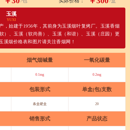
￥30
￥300
/包
实际价格：
/盒
玉溪
YUXI
，始建于1956年，其前身为玉溪烟叶复烤厂。玉溪香烟
软）、玉溪（软尚善）、玉溪（和谐）、玉溪（庄园）更
玉溪烟价格表和图片请关注香烟网！
烟气烟碱量
一氧化碳量
0.1mg
0.2mg
包装形式
单盒(包)支数
条盒硬盒
20
销售形式
产品状态