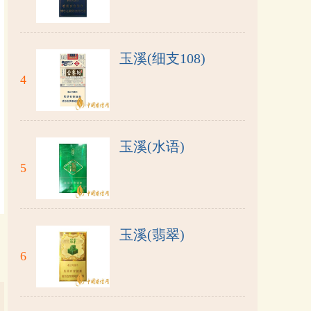
玉溪(细支108)
4
玉溪(水语)
5
玉溪(翡翠)
6