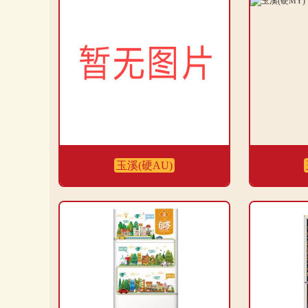
玉溪(硬AU)