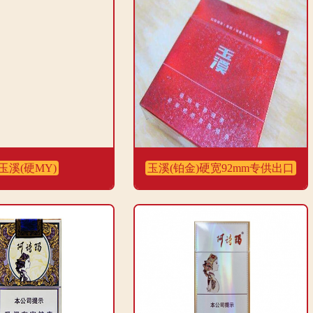
玉溪(硬MY)
玉溪(铂金)硬宽92mm专供出口