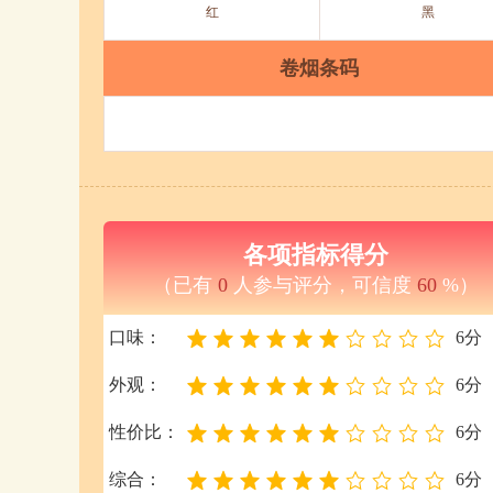
红
黑
卷烟条码
各项指标得分
（已有
0
人参与评分，可信度
60
%）
口味：
6分
外观：
6分
性价比：
6分
综合：
6分