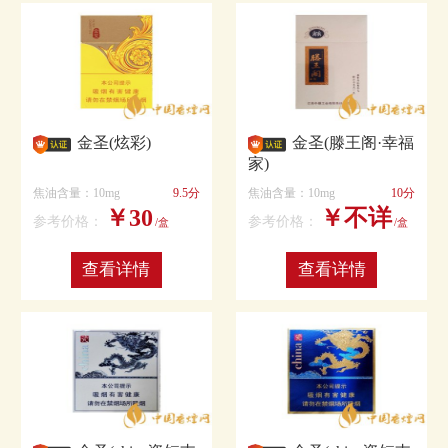
金圣(炫彩)
金圣(滕王阁·幸福
家)
焦油含量：10mg
9.5分
焦油含量：10mg
10分
￥30
￥不详
参考价格：
参考价格：
/盒
/盒
查看详情
查看详情