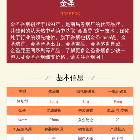
金圣
JINSHENG
金圣香烟创牌于1994年，是南昌卷烟厂的代表品牌，
其独创的从天然中草药中萃取“金圣香”这一技术，始终
处于行业的领先地位。旗下香烟包括金圣china瓷、金
圣瑞香、金圣智圣出山、金圣吉品、金圣盛世典藏、
金圣滕王阁系列等产品，了解更多金圣香烟多少钱一
包以及金圣香烟细支价格，请关注香烟网！
基本信息
类型
焦油量
烟气烟碱量
一氧化碳量
烤烟型
10mg
1mg
10mg
烟长
过滤嘴长
包装形式
单盒(包)支数
84mm
25mm
条盒硬盒
20
包装主色调
包装副色调
销售形式
产品状态
蓝
金
国产内销
已上市