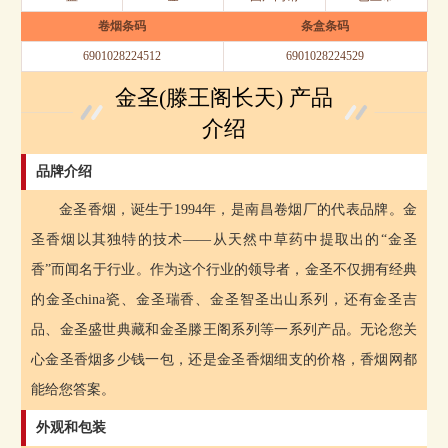
卷烟条码
条盒条码
6901028224512
6901028224529
金圣(滕王阁长天) 产品
介绍
品牌介绍
金圣香烟，诞生于1994年，是南昌卷烟厂的代表品牌。金
圣香烟以其独特的技术——从天然中草药中提取出的“金圣
香”而闻名于行业。作为这个行业的领导者，金圣不仅拥有经典
的金圣china瓷、金圣瑞香、金圣智圣出山系列，还有金圣吉
品、金圣盛世典藏和金圣滕王阁系列等一系列产品。无论您关
心金圣香烟多少钱一包，还是金圣香烟细支的价格，香烟网都
能给您答案。
外观和包装