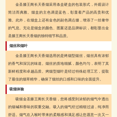
金圣滕王阁长天香烟采用条盒硬盒的包装形式，外观设计
简洁而典雅。烟盒的主色调是蓝色，彰显着产品的高贵和优
雅。此外，在烟盒上还有金色的副色调点缀，增添了一丝奢华
的气息。无论是烟盒的颜色、图案还是品牌标识，都彰显出金
圣滕王阁长天香烟的独特细节和品质。
烟丝和烟叶
金圣滕王阁长天香烟选用的是烤烟型烟丝，烟丝具有浓郁
的香气和深沉的味道。烟丝的质地细腻，颜色均匀，表明了其
新鲜程度和卓越品质。烤烟型烟叶是经过特殊处理工艺，提取
了最佳的烟草精华，确保了烟丝的口感和口味的全面提升。
吸烟体验
吸烟金圣滕王阁长天香烟，您将感受到浓郁的烟气中透出
的烟碱和香味的双重交融。吸入的烟气经过精细过滤，纯净而
舒适。烟气在入喉时带来的柔顺感和满足感让您愿意一次又一