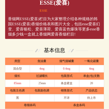
ESSE(爱喜)
ESSE
香烟网ESSE(爱喜)栏目为大家整理介绍各种规格的韩
国ESSE(爱喜)香烟价格表和图片大全，包括esse爱喜幻
变、爱喜银松、爱喜薄荷、爱喜蓝色爆珠等更多esse香
烟多少钱一盒就上香烟网爱喜香烟栏目!
基本信息
类型
焦油量
烟气烟碱量
一氧化碳量
混合型
4mg
0.4mg
4mg
烟长
过滤嘴长
包装形式
单盒(包)支数
85mm
25mm
条盒硬盒
20
包装主色调
包装副色调
销售形式
产品状态
黑
不详
待上市
卷烟条码
条盒条码