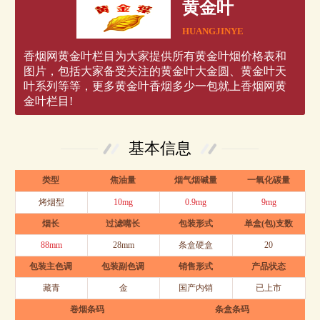
黄金叶
HUANGJINYE
香烟网黄金叶栏目为大家提供所有黄金叶烟价格表和
图片，包括大家备受关注的黄金叶大金圆、黄金叶天
叶系列等等，更多黄金叶香烟多少一包就上香烟网黄
金叶栏目!
基本信息
类型
焦油量
烟气烟碱量
一氧化碳量
烤烟型
10mg
0.9mg
9mg
烟长
过滤嘴长
包装形式
单盒(包)支数
88mm
28mm
条盒硬盒
20
包装主色调
包装副色调
销售形式
产品状态
藏青
金
国产内销
已上市
卷烟条码
条盒条码