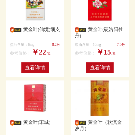
黄金叶(仙境)细支
黄金叶(硬洛阳牡
丹)
焦油含量：6mg
8.2分
焦油含量：10mg
7.5分
￥22
￥15
参考价格：
参考价格：
/盒
/盒
查看详情
查看详情
黄金叶(宋城)
黄金叶（软流金
岁月）