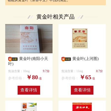
都能从黄金叶（浓香中支）中找到满足。
黄金叶相关产品
黄金叶(南阳小天
黄金叶(上河图)
叶)
焦油含量：10mg
9.7分
焦油含量：11mg
8.7分
￥80
￥65
参考价格：
参考价格：
/盒
/盒
查看详情
查看详情