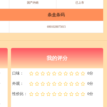
国产内销
已上市
条盒条码
6901028075015
我的评分
分
口味：
0分
分
外观：
0分
性价比：
0分
分