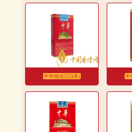
中华(软出口日本)
中