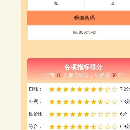
红
金
卷烟条码
6901028075763
各项指标得分
（已有
10
人参与评分，可信度
60
%）
口味：
7.2
外观：
7.3
性价比：
6分
综合：
6.9