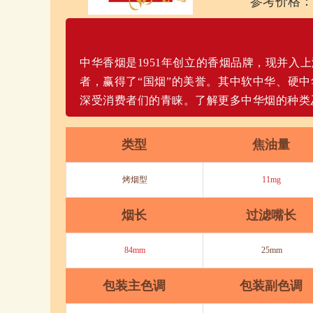
参考价格：
中华香烟是1951年创立的香烟品牌，现并入
者，赢得了“国烟”的美誉。其中软中华、硬
深受消费者们的青睐。了解更多中华烟的种类
类型
焦油量
烤烟型
11mg
烟长
过滤嘴长
84mm
25mm
包装主色调
包装副色调