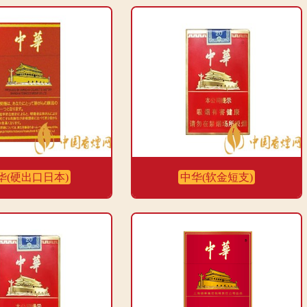
华(硬出口日本)
中华(软金短支)