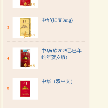
中华(细支3mg)
3
中华(软2025乙巳年
蛇年贺岁版)
4
中华（双中支）
5