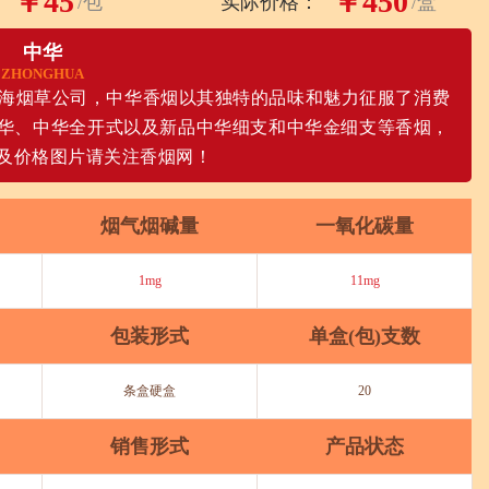
￥45
￥450
/包
实际价格：
/盒
中华
ZHONGHUA
上海烟草公司，中华香烟以其独特的品味和魅力征服了消费
中华、中华全开式以及新品中华细支和中华金细支等香烟，
及价格图片请关注香烟网！
烟气烟碱量
一氧化碳量
1mg
11mg
包装形式
单盒(包)支数
条盒硬盒
20
销售形式
产品状态