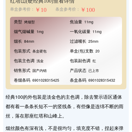
红塔山(硬经典100)
查看详情
￥10
￥100
单盒参考价：
条盒参考价：
类型
焦油量
烤烟型
11mg
烟气烟碱量
一氧化碳量
1mg
11mg
烟长
过滤嘴长
84mm
25mm
包装形式
单盒(包)支数
条盒硬包
20
包装主色调
包装副色调
浅金
红
销售形式
产品状态
国产内销
已上市
卷烟条码
条盒条码
6901028315425
6901028315432
经典100的外包装是淡金色的主色调，除去警示语区通体
都有着一条条长短不一的竖线条，有些像是连绵不断的雨
丝，落在那座红塔和山峰上。
烟丝颜色有深有浅，不是很均匀，填充度不错，捏起来弹