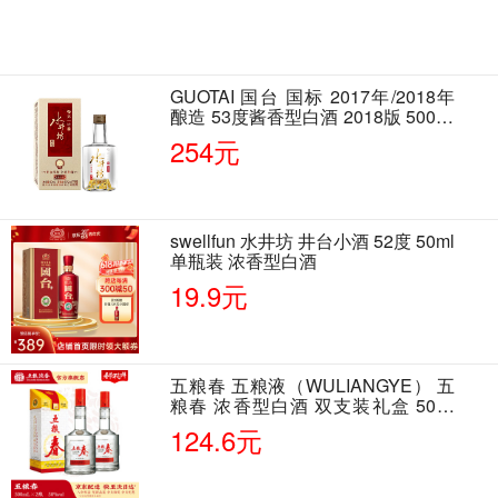
GUOTAI 国台 国标 2017年/2018年
酿造 53度酱香型白酒 2018版 500ml
单瓶装
254元
swellfun 水井坊 井台小酒 52度 50ml
单瓶装 浓香型白酒
19.9元
五粮春 五粮液（WULIANGYE） 五
粮春 浓香型白酒 双支装礼盒 50度
500ml*2瓶 含酒具
124.6元